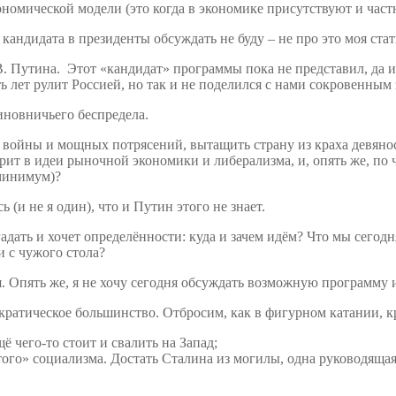
ономической модели (это когда в экономике присутствуют и част
кандидата в президенты обсуждать не буду – не про это моя стат
.В. Путина. Этот «кандидат» программы пока не представил, да и
лет рулит Россией, но так и не поделился с нами сокровенным 
иновничьего беспредела.
войны и мощных потрясений, вытащить страну из краха девянос
ерит в идеи рыночной экономики и либерализма, и, опять же, по 
 минимум)?
 (и не я один), что и Путин этого не знает.
 гадать и хочет определённости: куда и зачем идём? Что мы сего
и с чужого стола?
. Опять же, я не хочу сегодня обсуждать возможную программу 
ократическое большинство. Отбросим, как в фигурном катании, к
щё чего-то стоит и свалить на Запад;
ого» социализма. Достать Сталина из могилы, одна руководящая 