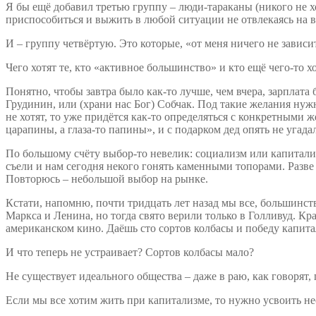
Я бы ещё добавил третью группу – люди-тараканы (никого не х
приспособиться и выжить в любой ситуации не отвлекаясь на 
И – группу четвёртую. Это которые, «от меня ничего не зависит
Чего хотят те, кто «активное большинство» и кто ещё чего-то х
Понятно, чтобы завтра было как-то лучше, чем вчера, зарплата 
Грудинин, или (храни нас Бог) Собчак. Под такие желания ну
не хотят, то уже придётся как-то определяться с конкретными 
царапины, а глаза-то папины», и с подарком дед опять не угадал
По большому счёту выбор-то невелик: социализм или капитали
съели и нам сегодня некого гонять каменными топорами. Разве 
Повторюсь – небольшой выбор на рынке.
Кстати, напомню, почти тридцать лет назад мы все, большинст
Маркса и Ленина, но тогда свято верили только в Голливуд. Крас
американском кино. Даёшь сто сортов колбасы и победу капита
И что теперь не устраивает? Сортов колбасы мало?
Не существует идеального общества – даже в раю, как говорят,
Если мы все хотим жить при капитализме, то нужно усвоить не