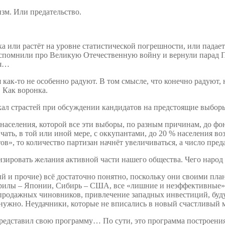
изм. Или предательство.
а или растёт на уровне статистической погрешности, или падает
 вспомнили про Великую Отечественную войну и вернули парад П
ся…
как-то не особенно радуют. В том смысле, что конечно радуют,
… Как воронка.
акал страстей при обсуждении кандидатов на предстоящие выбор
 населения, которой все эти выборы, по разным причинам, до фо
ть, в той или иной мере, с оккупантами, до 20 % населения воз
в», то количество партизан начнёт увеличиваться, а число пред
зировать желания активной части нашего общества. Чего народ 
 и прочие) всё достаточно понятно, поскольку они своими план
урилы – Японии, Сибирь – США, все «лишние и неэффективные» 
 продажных чиновников, привлечение западных инвестиций, буд
 нужно. Неудачники, которые не вписались в новый счастливый 
представил свою программу… По сути, это программа построения