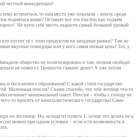
кой честной конкуренции!
схему встроиться, то нам место уже показали – внизу, среди
им подняться выше? Оставьте все эти бла-бла про подъём
тарого! Не купи себе место, вырасти самый большой урожай
 кто пустит её с этим продуктом на западные рынки? Там не
амые вкусные помидоры или у кого самая низкая цена? Тот, у
 Западное общество не политизировано и там полная свобода!
деньги не помогут. Ценности главнее денег! А уже потом
ы и бесплатного образования! С какой стати государство
той. Маленькая пенсия? Скажи спасибо, что тебе вообще что-то
обеспечивает минимальный пакет. Пенсия – чтобы с голоду не
т чего-то просить от капиталистического государства! Сама-
х по лестнице. Но, исходя из пункта 1, лучше это делать не в
 России можно при одном условии – если есть возможность в
ать.