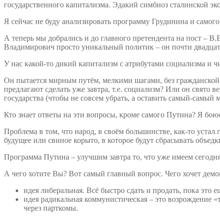
государственного капитализма. Эдакий симбиоз сталинской эк
Я сейчас не буду анализировать программу Грудинина и самого 
А теперь мы добрались и до главного претендента на пост – В
Владимирович просто уникальный политик – он почти двадцать 
У нас какой-то дикий капитализм с атрибутами социализма и ч
Он пытается мирным путём, мелкими шагами, без гражданской 
предлагают сделать уже завтра, т.е. социализм? Или он свято в
государства (чтобы не совсем убрать, а оставить самый-самый
Кто знает ответы на эти вопросы, кроме самого Путина? Я боюсь
Проблема в том, что народ, в своём большинстве, как-то устал
будущее или свиное корыто, в которое будут сбрасывать объедк
Программа Путина – улучшим завтра то, что уже имеем сегодня
А чего хотите Вы? Вот самый главный вопрос. Чего хочет дем
идея либеральная. Всё быстро сдать и продать, пока это е
идея радикальная коммунистическая – это возрождение «т
через парткомы.