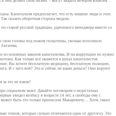
 и они делают свой бизнес – могут забрать вечером кошелёк
 сына. Капитализм предполагает, что есть лишние люди и этих
Так сказать оборотная сторона медали.
по старой русской традиции, удачливого менеджера вместе со
яли свои головы под ножом гильотины, сколько исполнило
. Аксиома.
дин из основных законов капитализма. И на коррупцию не нужно
потоки. Как только всё окажется в руках капиталистов
еление. Вы хотите бесплатную медицину, бесплатную полицию,
рога. И с чего вой? Это и сейчас не ваши деньги? Они воруют
 за это не взяли!
про социализм знает. Давайте поговорим о недостатках
рвые увидел колбасу в возрасте 14 лет, а свободы ему с
м, может быть это только приписали Макаревичу… Хотя, таких
ко этапов, которые сильно отличаются один от другого). Это