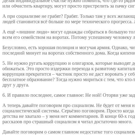
Делая индивидуальное счастье нужно помнить, что где-то рядо
или обчистить квартиру, могут просто пристрелить за пачку сиг
А при социализме не грабят? Грабят. Только там у всех желаю
людей становится всё больше по мере технического прогресса.
А ещё «лишние люди» могут однажды собраться в большую толп
всем его семейством на воротах. Потому успешному человеку л
Безусловно, есть хорошая полиция и могучая армия. Однако, ч
последний минует на воротах собственного дома. Когда кипени
5. Не нужно ругать коррупцию и олигархов, которые выводят д
обижаться. Это просто издержки перехода к развитому капитал
коррупция прекратится – частник просто не даст воровать у с
бесплатное образование? Тогда нужно мириться с тем, что кто-
друг у друга.
6. И правило последнее, самое главное: Не ной! Оторви уже зад
А теперь давайте поговорим про социализм. Не будет от меня 
социалистической системы. Серьёзно поговорим. Просто когда г
детства не хватало – у меня нет комментариев. В конце 60-х 
рассказов про страшный социализм я читал достаточно много.
Давайте поговорим о самом главном недостатке того социализм