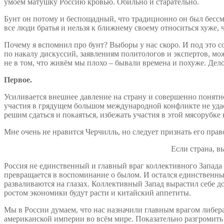
умоем матушку Россию кровью. Обильно и старательно.
Бунт он потому и беспощадный, что традиционно он был бессмы
все люди братья и нельзя к ближнему своему относиться хуже, 
Почему я вспомнил про бунт? Выборы у нас скоро. И под это с
по накалу дискуссий, заявлениям политологов и экспертов, мо
не в том, что живём мы плохо – бывали времена и похуже. Дело
Первое.
Усиливается внешнее давление на страну и совершенно понятно,
участия в грядущем большом международной конфликте не удаст
решим сдаться и покаяться, избежать участия в этой мясорубке 
Мне очень не нравится Черчилль, но следует признать его прав
Если страна, в
Россия не единственный и главный враг коллективного Запада
превращается в воспоминание о былом. И остался единственный
разваливаются на глазах. Коллективный Запад вырастил себе до
ростом экономики будут расти и китайский аппетиты.
Мы в России думаем, что нас назначили главным врагом либера
американской империи во всём мире. Показательно разгромить 