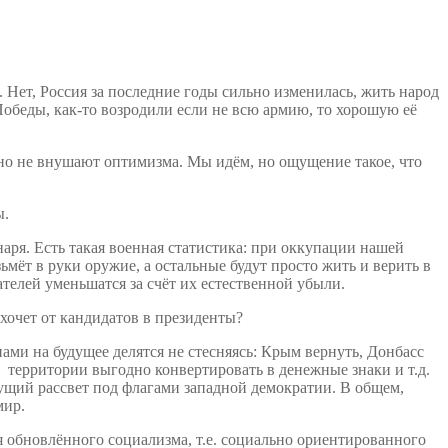
. Нет, Россия за последние годы сильно изменилась, жить народ
обеды, как-то возродили если не всю армию, то хорошую её
 но не внушают оптимизма. Мы идём, но ощущение такое, что
ы.
наря. Есть такая военная статистика: при оккупации нашей
ьмёт в руки оружие, а остальные будут просто жить и верить в
ателей уменьшатся за счёт их естественной убыли.
хочет от кандидатов в президенты?
ами на будущее делятся не стесняясь: Крым вернуть, Донбасс
территории выгодно конвертировать в денежные знаки и т.д.
ущий рассвет под флагами западной демократии. В общем,
мир.
 обновлённого социализма, т.е. социально ориентированного