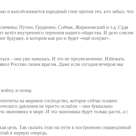
ью и выплёскивается народный гнев против тех, кто забыл, что
полемика: Путин, Грудинин, Собчак, Жириновский и т.д. Судя
ит котёл внутреннего терпения нашего общества. И дело совсем
ое будущее, в котором как раз и будет «ещё похуже».
ться – она уже началась. И это не преувеличение. Избежать
ъявил Россию своим врагом. Даже если сегодня вечером мы
войну, и позор.
ппетиты на мировое господство, которое сейчас плавно
ического давления не просто ослабли – они буквально
ю экономику в мире. И эта экономика будет только расти, а с
ая цель. Так сказать этап на пути к построению справедливой
итай в первую очередь.