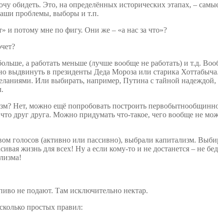
очу обидеть. Это, на определённых исторических этапах, – самы
ваши проблемы, выборы и т.п.
» и потому мне по фигу. Они же – «а нас за что»?
очет?
больше, а работать меньше (лучше вообще не работать) и т.д. Во
жно выдвинуть в президенты Деда Мороза или старика Хоттабыч
желаниями. Или выбирать, например, Путина с тайной надеждой, ч
.
зм? Нет, можно ещё попробовать построить первобытнообщинное
что друг друга. Можно придумать что-такое, чего вообще не мож
вом голосов (активно или пассивно), выбрали капитализм. Выбир
ивая жизнь для всех! Ну а если кому-то и не достанется – не бед
лизма!
 пиво не подают. Там исключительно нектар.
сколько простых правил: