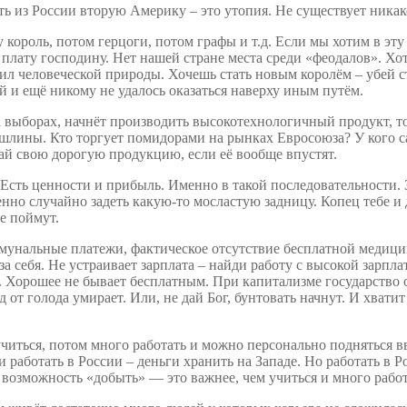
ать из России вторую Америку – это утопия. Не существует ника
король, потом герцоги, потом графы и т.д. Если мы хотим в эту 
плату господину. Нет нашей стране места среди «феодалов». Хот
ил человеческой природы. Хочешь стать новым королём – убей с
й и ещё никому не удалось оказаться наверху иным путём.
 выборах, начнёт производить высокотехнологичный продукт, то
ошлины. Кто торгует помидорами на рынках Евросоюза? У кого с
ай свою дорогую продукцию, если её вообще впустят.
 Есть ценности и прибыль. Именно в такой последовательности.
енно случайно задеть какую-то мосластую задницу. Копец тебе и 
Не поймут.
мунальные платежи, фактическое отсутствие бесплатной медицин
 себя. Не устраивает зарплата – найди работу с высокой зарпла
. Хорошее не бывает бесплатным. При капитализме государство 
д от голода умирает. Или, не дай Бог, бунтовать начнут. И хвати
ться, потом много работать и можно персонально подняться ввер
ли работать в России – деньги хранить на Западе. Но работать в
возможность «добыть» — это важнее, чем учиться и много работ