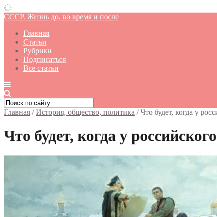
СССР. Жизнь до, во время и после
Главная
Статьи
Рубрики
Подписаться
Все статьи
Главная
/
История, общество, политика
/
Что будет, когда у рос
Что будет, когда у российског