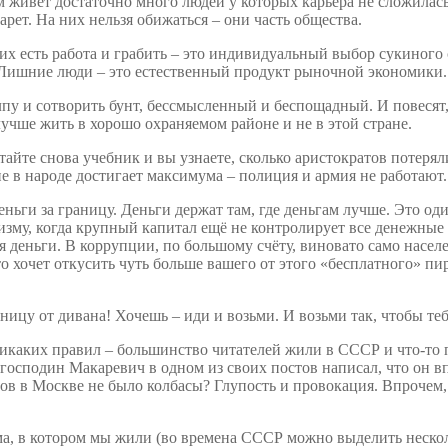
м живёт достаточно много людей у которых карьера не сложилась
арет. На них нельзя обижаться – они часть общества.
щих есть работа и грабить – это индивидуальный выбор сукиного
 Лишние люди – это естественный продукт рыночной экономики. 
у и сотворить бунт, бессмысленный и беспощадный. И повесят, 
учше жить в хорошо охраняемом районе и не в этой стране.
итайте снова учебник и вы узнаете, сколько аристократов потер
е в народе достигает максимума – полиция и армия не работают
еньги за границу. Деньги держат там, где деньгам лучше. Это о
изму, когда крупный капитал ещё не контролирует все денежные 
ебя деньги. В коррупции, по большому счёту, виновато само нас
то хочет откусить чуть больше вашего от этого «бесплатного» пи
ницу от дивана! Хочешь – иди и возьми. И возьми так, чтобы тебя
никаких правил – большинство читателей жили в СССР и что-то 
осподин Макаревич в одном из своих постов написал, что он впе
годов в Москве не было колбасы? Глупость и провокация. Впроче
а, в котором мы жили (во времена СССР можно выделить несколь