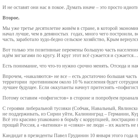
И не оставят они нас в покое. Думать иначе – это просто идиот
Второе.
Мы уже третье десятилетие живём в стране, в которой экономик
начал лучше, чем в девяностых годах, много чего построили,
часть, заработало худо-бедно сельское хозяйство, Крым вернул
Вот только эти позитивные перемены большую часть населения 
идём зигзагами по кругу. И круг этот всё сужается и сужается
Есть понимание, что что-то нужно срочно менять. Отсюда и н
Впрочем, «накаляются» не все – есть достаточно большая часть
территории противником около 10 % населения будет сотруднича
лучшее будущее. Если оккупанты начнут притеснять «пофигисто
Потому оставим «пофигистов» в стороне и попробуем проанали
С героями либеральной тусовки (Собчак, Навальный, Явлинский
не поддерживать, из Сирии уйти, Калининград – Германии, К
Всё это красиво упаковано в борьбу с коррупцией, люстрацию
прощай Россия, а «ватники» и «совки» не люди – их жалеть не
Кандидат в президенты Павел Грудинин 10 января этого года 