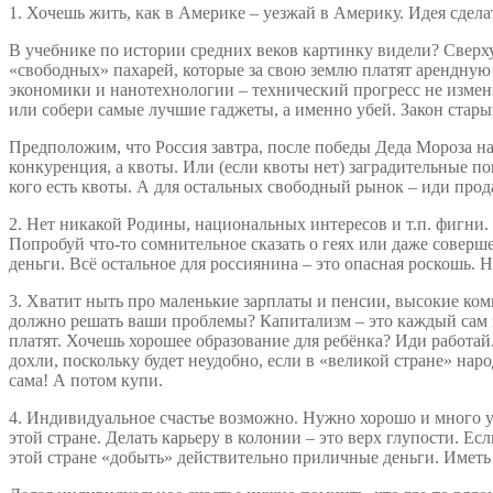
1. Хочешь жить, как в Америке – уезжай в Америку. Идея сдел
В учебнике по истории средних веков картинку видели? Сверху 
«свободных» пахарей, которые за свою землю платят арендную 
экономики и нанотехнологии – технический прогресс не измен
или собери самые лучшие гаджеты, а именно убей. Закон стары
Предположим, что Россия завтра, после победы Деда Мороза на
конкуренция, а квоты. Или (если квоты нет) заградительные п
кого есть квоты. А для остальных свободный рынок – иди прод
2. Нет никакой Родины, национальных интересов и т.п. фигни.
Попробуй что-то сомнительное сказать о геях или даже соверш
деньги. Всё остальное для россиянина – это опасная роскошь. 
3. Хватит ныть про маленькие зарплаты и пенсии, высокие ком
должно решать ваши проблемы? Капитализм – это каждый сам за
платят. Хочешь хорошее образование для ребёнка? Иди работай
дохли, поскольку будет неудобно, если в «великой стране» наро
сама! А потом купи.
4. Индивидуальное счастье возможно. Нужно хорошо и много учи
этой стране. Делать карьеру в колонии – это верх глупости. Ес
этой стране «добыть» действительно приличные деньги. Иметь 