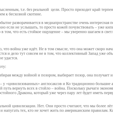
сленным, т.е. без реальной цели. Просто приходит край терпен
чем к бесхозной скотине.
обытие разворачивается в медиапространстве очень интересная 
жно если не услышать, то просто кожей почувствовать – уже кип
 в том, что есть стойкое ощущение – мы уверенно шагаем в светл
 что война уже идёт. Не в том смысле, что она может скоро нача
ся и дело тут совсем не в том, что коллективный Запад уже об
не удастся.
оту:
ыбирая между войной и позором, выбирает позор, она получает и 
 – у «цивилизованных» англосаксов и Ко традиционно большие а
 путь вернуть всех в стойло – война. Поскольку рычаги эконом
стойного Дракона, который уже через пару лет будет иметь перву
льной цивилизации. Нет. Они просто считают, что мы более лёгк
и напугать тех, кто не хочет жить по американским правилам. К