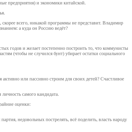
ные предприятия) и экономики китайской.
ья.
, скорее всего, никакой программы не представит. Владимир
знанием: а куда он Россию ведёт?
тых годов и желает постепенно построить то, что коммунисты
частям (чтобы не случился бунт) убирает остатки социального
дня активно или пассивно строим для своих детей? Счастливое
и личность самого кандидата.
райние оценки:
партия, недовольных пострелять, всё поделить, власть народу