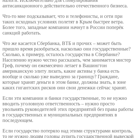
налоги. Исключительно для стимулирования
антисанкционного действительно отечественного бизнеса.
Что-то мне подсказывает, что и телефонисты, и сети при
таких исходных условиях полетят в Крым быстрее ветра.
Более того, западные компании начнут в России поперёк
санкций работать.
Что же касается Сбербанка, ВТБ и прочих – может быть
пришло время разобраться, насколько они государственные?
Сколько, к примеру, осталось государства в Сбербанке?
Населению нужно честно рассказать, чем занимается мистер
Греф, почему он ежемесячно летает в Вашингтон
американскую элиту лизать, какие активы у банка есть
вообще и сколько уже выведено за границу? Граждане,
которые хранят деньги в этом банке, должны знать, в зоне
каких гигантских рисков они свои денежки сейчас хранят.
Если эти компании и банки государственные, то не нужно
вводить уголовную ответственность – нужно просто
увольнять руководителей этих предприятий без права работы
в государственных и муниципальных предприятиях в
последующем.
Если государство потеряло над этими структурами контроль,
то не нужно людям головы дурить государственной вывеской