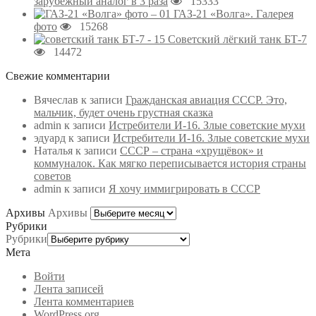
зарубежный аналог в 3 раза
15333
ГАЗ-21 «Волга». Галерея
фото
15268
Советский лёгкий танк БТ-7
14472
Свежие комментарии
Вячеслав
к записи
Гражданская авиация СССР. Это,
мальчик, будет очень грустная сказка
admin
к записи
Истребители И-16. Злые советские мухи
эдуард
к записи
Истребители И-16. Злые советские мухи
Наталья
к записи
СССР – страна «хрущёвок» и
коммуналок. Как мягко переписывается история страны
советов
admin
к записи
Я хочу иммигрировать в СССР
Архивы
Архивы
Рубрики
Рубрики
Мета
Войти
Лента записей
Лента комментариев
WordPress.org