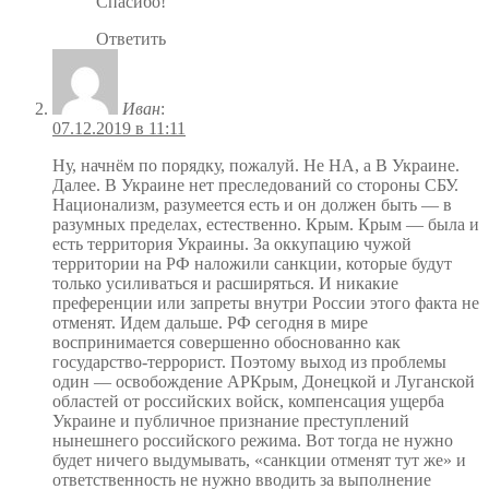
Спасибо!
Ответить
Иван
:
07.12.2019 в 11:11
Ну, начнём по порядку, пожалуй. Не НА, а В Украине.
Далее. В Украине нет преследований со стороны СБУ.
Национализм, разумеется есть и он должен быть — в
разумных пределах, естественно. Крым. Крым — была и
есть территория Украины. За оккупацию чужой
территории на РФ наложили санкции, которые будут
только усиливаться и расширяться. И никакие
преференции или запреты внутри России этого факта не
отменят. Идем дальше. РФ сегодня в мире
воспринимается совершенно обоснованно как
государство-террорист. Поэтому выход из проблемы
один — освобождение АРКрым, Донецкой и Луганской
областей от российских войск, компенсация ущерба
Украине и публичное признание преступлений
нынешнего российского режима. Вот тогда не нужно
будет ничего выдумывать, «санкции отменят тут же» и
ответственность не нужно вводить за выполнение