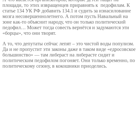
площади, то этих извращенцев приравнять к педофилам. К
статье 134 УК РФ добавить 134.1 и судить за изнасилование
мозга несовершеннолетнего. А потом пусть Навальный на
зоне как-то объяснит народу, что он только политический
педофил… Может тогда совесть вернётся и задумаются эти
«борцы», что они творят.
А то, что депутаты сейчас лепят – это чистой воды популизм.
Да и не пропустит эти законы даже в таком виде «едросовское
большинство» — там либераст на либерасте сидит и
политическим педофилом погоняет. Они только временно, по
политическому сезону, в кокошники приоделись.