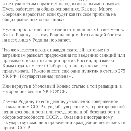
и не нужно этим паразитам народными деньгами помогать.
Пусть работают на общих основаниях. Как все. Много
Сбербанк наработает, если будет ковать себе прибыль на
общих рыночных основаниях?
Нужно просто отделить козлищ от приличных бизнесменов.
Кто за Родину – к тому Родина лицом. Кто санкций боится –
на всех лица у Родины не хватает.
Что же касается всяких правдоискателей, которые по
заграницам развозят предложения по введению санкций или
призывают вводить санкции против России, призывают
Крым отдать вместе с Сибирью, то не нужно колесо
придумывать. Нужно внести ещё один пунктик в статью 275
УК РФ «Государственная измена» .
Или вернуть в Уголовный Кодекс статью в той редакции, в
которой она была в УК РСФСР:
Измена Родине, то есть деяние, умышленно совершенное
гражданином СССР в ущерб суверенитету, территориальной
неприкосновенности или государственной безопасности и
обороноспособности СССР… Оказание иностранному
государству помощи в проведении враждебной деятельности
против СССР.