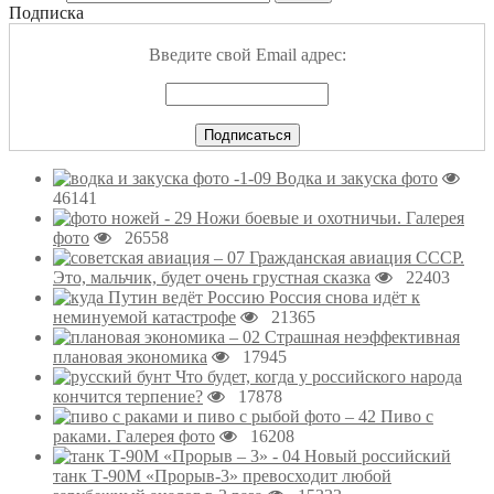
Подписка
Введите свой Email адрес:
Водка и закуска фото
46141
Ножи боевые и охотничьи. Галерея
фото
26558
Гражданская авиация СССР.
Это, мальчик, будет очень грустная сказка
22403
Россия снова идёт к
неминуемой катастрофе
21365
Страшная неэффективная
плановая экономика
17945
Что будет, когда у российского народа
кончится терпение?
17878
Пиво с
раками. Галерея фото
16208
Новый российский
танк Т-90М «Прорыв-3» превосходит любой