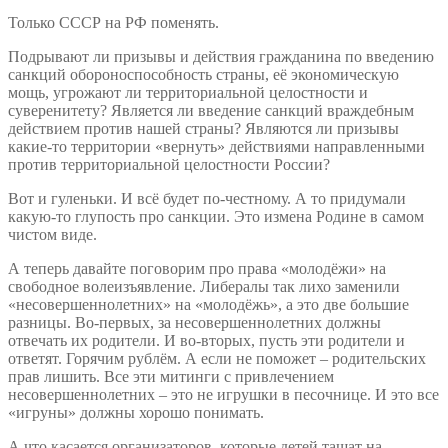
Только СССР на РФ поменять.
Подрывают ли призывы и действия гражданина по введению
санкций обороноспособность страны, её экономическую
мощь, угрожают ли территориальной целостности и
суверенитету? Является ли введение санкций враждебным
действием против нашей страны? Являются ли призывы
какие-то территории «вернуть» действиями направленными
против территориальной целостности России?
Вот и гуленьки. И всё будет по-честному. А то придумали
какую-то глупость про санкции. Это измена Родине в самом
чистом виде.
А теперь давайте поговорим про права «молодёжи» на
свободное волеизъявление. Либералы так лихо заменили
«несовершеннолетних» на «молодёжь», а это две большие
разницы. Во-первых, за несовершеннолетних должны
отвечать их родители. И во-вторых, пусть эти родители и
ответят. Горячим рублём. А если не поможет – родительских
прав лишить. Все эти митинги с привлечением
несовершеннолетних – это не игрушки в песочнице. И это все
«игруны» должны хорошо понимать.
А что касается организаторов, которые детей тащат на