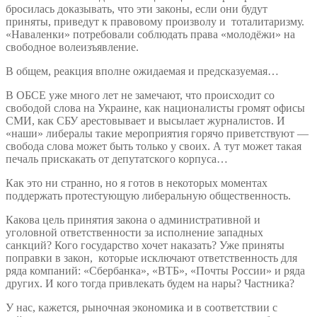
бросилась доказывать, что эти законы, если они будут
приняты, приведут к правовому произволу и тоталитаризму.
«Наваленки» потребовали соблюдать права «молодёжи» на
свободное волеизъявление.
В общем, реакция вполне ожидаемая и предсказуемая…
В ОБСЕ уже много лет не замечают, что происходит со
свободой слова на Украине, как националисты громят офисы
СМИ, как СБУ арестовывает и высылает журналистов. И
«наши» либералы такие мероприятия горячо приветствуют —
свобода слова может быть только у своих. А тут может такая
печаль прискакать от депутатского корпуса…
Как это ни странно, но я готов в некоторых моментах
поддержать протестующую либеральную общественность.
Какова цель принятия закона о административной и
уголовной ответственности за исполнение западных
санкций? Кого государство хочет наказать? Уже приняты
поправки в закон, которые исключают ответственность для
ряда компаний: «Сбербанка», «ВТБ», «Почты России» и ряда
других. И кого тогда привлекать будем на нары? Частника?
У нас, кажется, рыночная экономика и в соответствии с