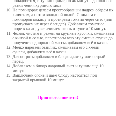
понадобится) и тушин примерно 40 минут – до полного
размягчения куриного мяса.
На помидорах делаем крестообразный надрез, обдаём их
кипятком, а потом холодной водой. Снимаем с
помидоров кожицу и протираем томаты через сито (или
пропускаем их через блендер). Добавляем томатное
пюре в казан, увеличиваем огонь и тушим 10 минут.
Чеснок чистим и режем на крупные кусочки, смешиваем
с кинзой и солью, перетираем всю эту смесь в ступке до
получения однородной массы, добавляем всё в казан.
Мелко нарезаем базилик, смешиваем его с хмели-
сунели, добавляем всё в казан.
Для остроты добавляем в блюдо аджику или острый
перец.
Добавляем в блюдо лавровый лист и тушим ещё 10
минут.
Выключаем огонь и даём блюду настояться под
закрытой крышкой 10 минут.
Приятного аппетита!