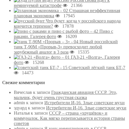
Россия снова идёт к
неминуемой катастрофе
21366
Страшная неэффективная
плановая экономика
17945
Что будет, когда у российского народа
кончится терпение?
17878
Пиво с
раками. Галерея фото
16209
Новый российский
танк Т-90М «Прорыв-3» превосходит любой
зарубежный аналог в 3 раза
15335
ГАЗ-21 «Волга». Галерея
фото
15268
Советский лёгкий танк БТ-7
14473
Свежие комментарии
Вячеслав
к записи
Гражданская авиация СССР. Это,
мальчик, будет очень грустная сказка
admin
к записи
Истребители И-16. Злые советские мухи
эдуард
к записи
Истребители И-16. Злые советские мухи
Наталья
к записи
СССР – страна «хрущёвок» и
коммуналок. Как мягко переписывается история страны
советов
admin
к записи
Я хочу иммигрировать в СССР