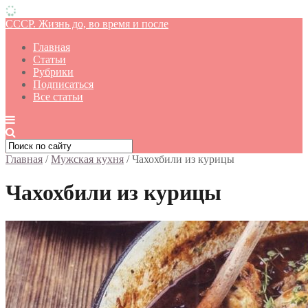
СССР. Жизнь до, во время и после
Главная
Статьи
Рубрики
Подписаться
Все статьи
Главная
/
Мужская кухня
/
Чахохбили из курицы
Чахохбили из курицы