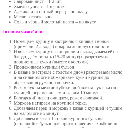
Лавровый лист – 1-2 шт.
Хмели-сунели – 1 щепотка
Аджика или острый перец – по вкусу
Масло растительное
Соль и чёрный молотый перец – по вкусу
Готовим чахохбили:
Помещаем курицу в кастрюлю с кипящей водой
(примерно 2 л воды) и варим до полуготовности.
Извлекаем курицу из кастрюли и выкладываем её на
блюдо, даём остыть (15-20 минут) и разрезаем на
порционные куски (вместе с костями).
Процеживаем куриный бульон.
В казане (кастрюле с толстым дном) разогреваем масло
и на сильном огне обжариваем куски курицы до
образования румяной корочки.
Режем лук на мелкие кубики, добавляем лук в казан с
курицей, перемешиваем и жарим 10 минут.
Болгарский перец очищаем, режем соломкой.
Морковь натираем на крупной тёрке.
Добавляем перец и морковь в казан с курицей и тушим
на малом огне 5 минут.
Добавляем в казан 1 стакан куриного бульона
(оставшийся бульон для приготовления чахохбили не