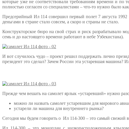
которые уже не соответствовали требованиям времени и по т
полностью согласен со специалистами – что-то нужно было как-т
Предсерийный Ил 114 совершил первый полет 7 августа 1992 г
деньгами в стране стало совсем, а скоро и страны не стало.
Конструкторское бюро на свой страх и риск разрабатывало м
семь и до настоящего времени работают в небе Узбекистана).
И вот случилось чудо – проект решил поддержать лично прези
президент это сделал? Зачем России эта устаревшая машина? И
Прежде чем вешать на самолет ярлык «устаревший» нужно разоб
можно ли назвать самолет устаревшим для мирового ави
устарели ли машина для внутреннего рынка?
Сегодня мы будем говорить о Ил 114-300 – это самый свежий в
Ил 114-300 – это моноплан с низкорасположенным крылом