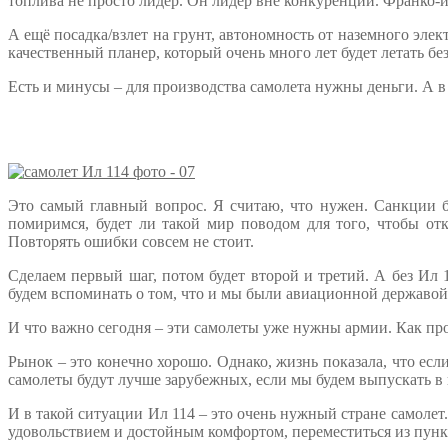
топлива не просто лидер. Он лидер вне конкуренции. Франко-ита
А ещё посадка/взлет на грунт, автономность от наземного эл
качественный планер, который очень много лет будет летать бе
Есть и минусы – для производства самолета нужны деньги. А в
Это самый главный вопрос. Я считаю, что нужен. Санкции б
помиримся, будет ли такой мир поводом для того, чтобы от
Повторять ошибки совсем не стоит.
Сделаем первый шаг, потом будет второй и третий. А без Ил 
будем вспоминать о том, что и мы были авиационной державой.
И что важно сегодня – эти самолеты уже нужны армии. Как про
Рынок – это конечно хорошо. Однако, жизнь показала, что е
самолеты будут лучше зарубежных, если мы будем выпускать в 
И в такой ситуации Ил 114 – это очень нужный стране самолет.
удовольствием и достойным комфортом, переместиться из пункт