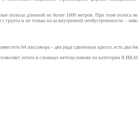
чные полосы длинной не более 1600 метров. При этом полоса мо
ет с грунта и не только из-за внутренней необустроенности – за
местить 64 пассажира – два ряда сдвоенных кресел, есть два ём
озволяет летать в сложных метеоусловиях по категории II ИКА