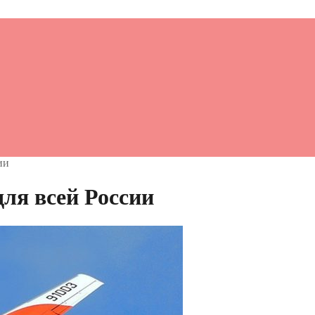
ии
для всей России