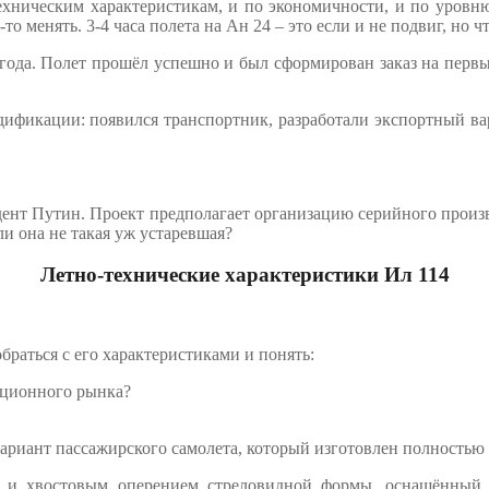
ехническим характеристикам, и по экономичности, и по уровню
о менять. 3-4 часа полета на Ан 24 – это если и не подвиг, но 
ода. Полет прошёл успешно и был сформирован заказ на первые 
одификации: появился транспортник, разработали экспортный в
дент Путин. Проект предполагает организацию серийного произ
ли она не такая уж устаревшая?
Летно-технические характеристики Ил 114
раться с его характеристиками и понять:
ационного рынка?
ариант пассажирского самолета, который изготовлен полностью 
 и хвостовым оперением стреловидной формы, оснащённый