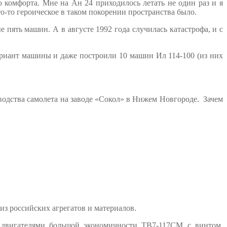
 комфорта. Мне на Ан 24 приходилось летать не один раз и я
что-то героическое в таком покорении пространства было.
пять машин. А в августе 1992 года случилась катастрофа, и с
ариант машины и даже построили 10 машин Ил 114-100 (из них
водства самолета на заводе «Сокол» в Нижем Новгороде. Зачем
из российских агрегатов и материалов.
 двигателями большой экономичности ТВ7-117СМ с винтом,