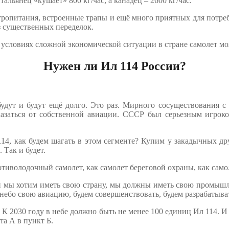
льянец «кушает» 800 кг/час, а канадец – 2600 кг/час.
ектропитания, встроенные трапы и ещё много приятных для потр
з существенных переделок.
 условиях сложной экономической ситуации в стране самолет мо
Нужен ли Ил 114 России?
удут и будут ещё долго. Это раз. Мирного сосуществования с 
казаться от собственной авиации. СССР был серьезным игроко
114, как будем шагать в этом сегменте? Купим у закадычных др
 Так и будет.
тиволодочный самолет, как самолет береговой охраны, как самоле
сли мы хотим иметь свою страну, мы должны иметь свою промышл
небо свою авиацию, будем совершенствовать, будем разрабатыва
 К 2030 году в небе должно быть не менее 100 единиц Ил 114. И
а А в пункт Б.