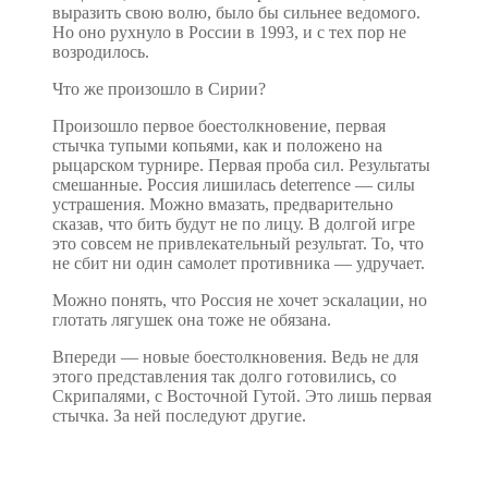
выразить свою волю, было бы сильнее ведомого.
Но оно рухнуло в России в 1993, и с тех пор не
возродилось.
Что же произошло в Сирии?
Произошло первое боестолкновение, первая
стычка тупыми копьями, как и положено на
рыцарском турнире. Первая проба сил. Результаты
смешанные. Россия лишилась deterrence — силы
устрашения. Можно вмазать, предварительно
сказав, что бить будут не по лицу. В долгой игре
это совсем не привлекательный результат. То, что
не сбит ни один самолет противника — удручает.
Можно понять, что Россия не хочет эскалации, но
глотать лягушек она тоже не обязана.
Впереди — новые боестолкновения. Ведь не для
этого представления так долго готовились, со
Скрипалями, с Восточной Гутой. Это лишь первая
стычка. За ней последуют другие.