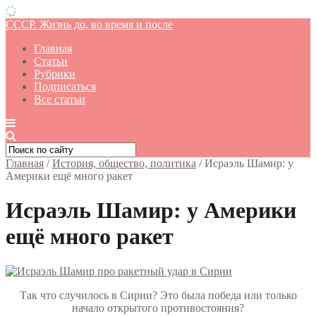
СССР. Жизнь до, во время и после
Главная
Статьи
Рубрики
Подписаться
Все статьи
Главная
/
История, общество, политика
/
Исраэль Шамир: у
Америки ещё много ракет
Исраэль Шамир: у Америки
ещё много ракет
Так что случилось в Сирии? Это была победа или только
начало открытого противостояния?