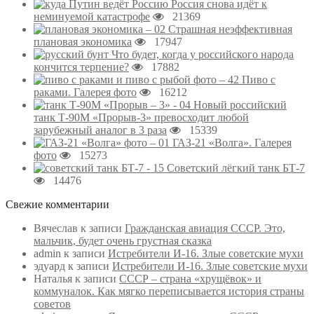
Россия снова идёт к
неминуемой катастрофе
21369
Страшная неэффективная
плановая экономика
17947
Что будет, когда у российского народа
кончится терпение?
17882
Пиво с
раками. Галерея фото
16212
Новый российский
танк Т-90М «Прорыв-3» превосходит любой
зарубежный аналог в 3 раза
15339
ГАЗ-21 «Волга». Галерея
фото
15273
Советский лёгкий танк БТ-7
14476
Свежие комментарии
Вячеслав
к записи
Гражданская авиация СССР. Это,
мальчик, будет очень грустная сказка
admin
к записи
Истребители И-16. Злые советские мухи
эдуард
к записи
Истребители И-16. Злые советские мухи
Наталья
к записи
СССР – страна «хрущёвок» и
коммуналок. Как мягко переписывается история страны
советов