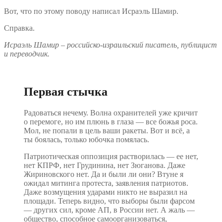
Вот, что по этому поводу написал Исраэль Шамир.
Справка.
Исраэль Шамир – российско-израильский писатель, публицист
и переводчик.
Первая стычка
Радоваться нечему. Волна охранителей уже кричит
о перемоге, но им плюнь в глаза — все божья роса.
Мол, не попали в цель ваши ракеты. Вот и всё, а
ты боялась, только юбочка помялась.
Патриотическая оппозиция растворилась — ее нет,
нет КПРФ, нет Грудинина, нет Зюганова. Даже
Жириновского нет. Да и были ли они? Втуне я
ожидал митинга протеста, заявления патриотов.
Даже возмущения ударами никто не выразил на
площади. Теперь видно, что выборы были фарсом
— других сил, кроме АП, в России нет. А жаль —
общество, способное самоорганизоваться,