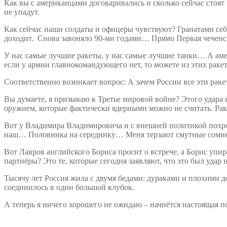
Как вы с американцами договаривались и сколько сейчас стоят
не упадут.
Как сейчас наши солдаты и офицеры чувствуют? Гранатами себ
доходит. Снова завоняло 90-ми годами… Прямо Первая чеченска
У нас самые лучшие ракеты, у нас самые лучшие танки… А амер
если у армии главнокомандующего нет, то можете из этих ракет
Соответственно возникает вопрос: А зачем России все эти раке
Вы думаете, я призываю к Третье мировой войне? Этого удара 
оружием, которые фактически ядерными можно не считать. Раке
Вот у Владимира Владимировича и с внешней политикой похром
наш… Половинка на серединку… Меня терзают смутные сомнени
Вот Лавров английского Бориса просит о встрече, а Борис уп
партнёры? Это те, которые сегодня заявляют, что это был уда
Тысячу лет Россия жила с двумя бедами: дураками и плохими до
соединилось в один большой клубок.
А теперь я ничего хорошего не ожидаю – начнётся настоящая по