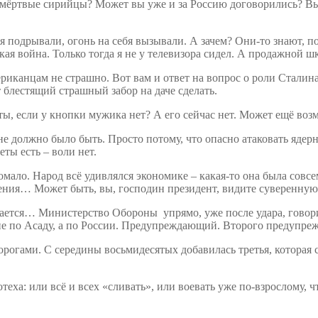
 мёртвые сирийцы? Может вы уже и за Россию договорились? Вы 
я подрывали, огонь на себя вызывали. А зачем? Они-то знают, 
я война. Только тогда я не у телевизора сидел. А продажной шк
иканцам не страшно. Вот вам и ответ на вопрос о роли Сталина
 блестящий страшный забор на даче сделать.
ты, если у кнопки мужика нет? А его сейчас нет. Может ещё возм
не должно было быть. Просто потому, что опасно атаковать ядер
ты есть – воли нет.
ало. Народ всё удивлялся экономике – какая-то она была совсе
я… Может быть, вы, господин президент, видите суверенную Ро
ирается… Министерство Обороны упрямо, уже после удара, говор
р не по Асаду, а по России. Предупреждающий. Второго предупре
рогами. С середины восьмидесятых добавилась третья, которая ст
теха: или всё и всех «сливать», или воевать уже по-взрослому, ч