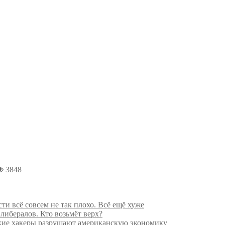
3848
ти всё совсем не так плохо. Всё ещё хуже
ибералов. Кто возьмёт верх?
кие хакеры разрушают американскую экономику