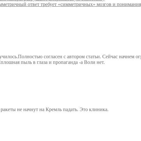
метричный ответ требует «симметричных» мозгов и понимания,
лучилось.Полностью согласен с автором статьи. Сейчас начнем о
плошная пыль в глаза и пропаганда -а Воли нет.
 ракеты не начнут на Кремль падать. Это клиника.