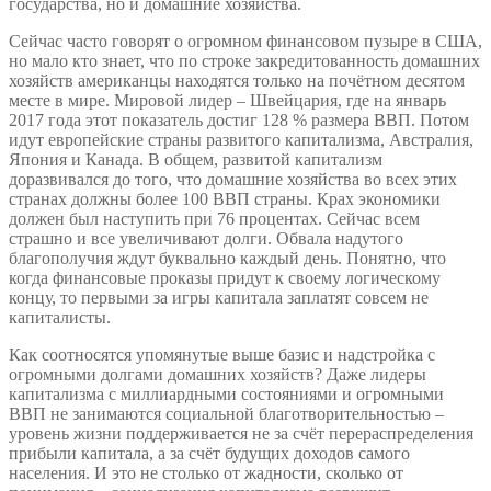
государства, но и домашние хозяйства.
Сейчас часто говорят о огромном финансовом пузыре в США,
но мало кто знает, что по строке закредитованность домашних
хозяйств американцы находятся только на почётном десятом
месте в мире. Мировой лидер – Швейцария, где на январь
2017 года этот показатель достиг 128 % размера ВВП. Потом
идут европейские страны развитого капитализма, Австралия,
Япония и Канада. В общем, развитой капитализм
доразвивался до того, что домашние хозяйства во всех этих
странах должны более 100 ВВП страны. Крах экономики
должен был наступить при 76 процентах. Сейчас всем
страшно и все увеличивают долги. Обвала надутого
благополучия ждут буквально каждый день. Понятно, что
когда финансовые проказы придут к своему логическому
концу, то первыми за игры капитала заплатят совсем не
капиталисты.
Как соотносятся упомянутые выше базис и надстройка с
огромными долгами домашних хозяйств? Даже лидеры
капитализма с миллиардными состояниями и огромными
ВВП не занимаются социальной благотворительностью –
уровень жизни поддерживается не за счёт перераспределения
прибыли капитала, а за счёт будущих доходов самого
населения. И это не столько от жадности, сколько от