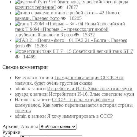
Что будет, когда у российского народа
кончится терпение?
17877
Пиво с
раками. Галерея фото
16205
Новый российский
танк Т-90М «Прорыв-3» превосходит любой
зарубежный аналог в 3 раза
15332
ГАЗ-21 «Волга». Галерея
фото
15268
Советский лёгкий танк БТ-7
14469
Свежие комментарии
Вячеслав
к записи
Гражданская авиация СССР. Это,
мальчик, будет очень грустная сказка
admin
к записи
Истребители И-16. Злые советские мухи
эдуард
к записи
Истребители И-16. Злые советские мухи
Наталья
к записи
СССР – страна «хрущёвок» и
коммуналок. Как мягко переписывается история страны
советов
admin
к записи
Я хочу иммигрировать в СССР
Архивы
Архивы
Рубрики