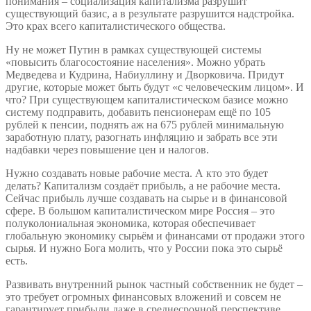
понимания – социализация капитализма разрушит
существующий базис, а в результате разрушится надстройка.
Это крах всего капиталистического общества.
Ну не может Путин в рамках существующей системы
«повысить благосостояние населения». Можно убрать
Медведева и Кудрина, Набиуллину и Дворковича. Придут
другие, которые может быть будут «с человеческим лицом». И
что? При существующем капиталистическом базисе можно
систему подправить, добавить пенсионерам ещё по 105
рублей к пенсии, поднять аж на 675 рублей минимальную
заработную плату, разогнать инфляцию и забрать все эти
надбавки через повышение цен и налогов.
Нужно создавать новые рабочие места. А кто это будет
делать? Капитализм создаёт прибыль, а не рабочие места.
Сейчас прибыль лучше создавать на сырье и в финансовой
сфере. В большом капиталистическом мире Россия – это
полуколониальная экономика, которая обеспечивает
глобальную экономику сырьём и финансами от продажи этого
сырья. И нужно Бога молить, что у России пока это сырьё
есть.
Развивать внутренний рынок частный собственник не будет –
это требует огромных финансовых вложений и совсем не
гарантирует прибыли даже в среднесрочной перспективе.