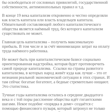
бы освободиться от сословных привилегий, государственной
собственности, антимонопольных правил и т.д.
В конце 19 века капитализм откровенно и честно определяли
как власть капитала или власть владельцев капитала.
Обязательной составляющей любого капиталистического
общества является наёмный труд, без которого капитализм
существовать не может.
Главная цель капитализма – получить максимальную
прибыль. В том числе и за счёт минимизации затрат на оплату
труда наёмного работника.
Не может быть при капиталистическом базисе социально
ориентированная надстройка, которая будет противоречить
самой природе капитализма. Ссылки на страны развитого
капитализма, в которых народ живёт куда как лучше – это от
незнания реальной экономической ситуации в этих странах. И
там сейчас богатые богатеют, а бедные стремительно нищают.
Это статистика.
Тучные годы капитализма остались в середине двадцатого
века и с той поры расслоение общества идёт гигантскими
шагами. Некое подобие «порядка в доме» создаётся с
помощью финансового пузыря, который затронул не только