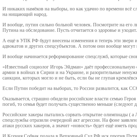
И никаких намёков на выборы, но как удачно по времени всё 
на нищающий народ.
И вообще, путин сильно больной человек. Посмотрите на его 
Путина на обследование. Пусть отчитается о здоровье и уходит
А ещё в УПК РФ будут внесены изменения и теперь эти звери из
адвокатов и других спецсубъектов. А потом они вообще могут 
И вообще начинается реформирование спецслужб, которые снова
«Известный социолог Игорь Эйдман» даёт профессиональную оце
армии в войнах в Сирии и на Украине, и разорительные нену
санкции, которых могло и не быть, если бы не глупая кремлёвс
Если Путин победит на выборах, то России развалится, как С
Оказывается, страшно обидели российские власти семью Героя 
погиб, то семья будет получать существенно меньше (следуют 
Российские хакеры пытались сорвать открытие олимпиады ( а Л
спецслужбы отразили очередной акт агрессии. На фоне заявлен
атаки русских хакеров, а значит «новость» будет ещё иметь пр
И Ксения Собчак подала в Верховный Суд РФ иск против Путин