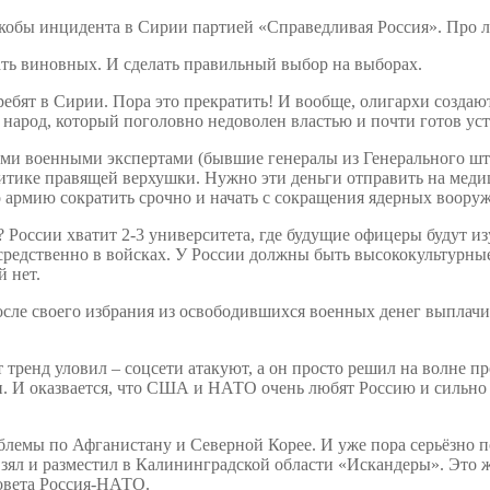
 якобы инцидента в Сирии партией «Справедливая Россия». Про 
ать виновных. И сделать правильный выбор на выборах.
ребят в Сирии. Пора это прекратить! И вообще, олигархи создаю
 народ, который поголовно недоволен властью и почти готов ус
ми военными экспертами (бывшие генералы из Генерального шта
литике правящей верхушки. Нужно эти деньги отправить на меди
 армию сократить срочно и начать с сокращения ядерных воору
 России хватит 2-3 университета, где будущие офицеры будут изу
осредственно в войсках. У России должны быть высококультурны
й нет.
после своего избрания из освободившихся военных денег выпла
тренд уловил – соцсети атакуют, а он просто решил на волне про
 оказвается, что США и НАТО очень любят Россию и сильно хот
лемы по Афганистану и Северной Корее. И уже пора серьёзно 
взял и разместил в Калининградской области «Искандеры». Это 
совета Россия-НАТО.