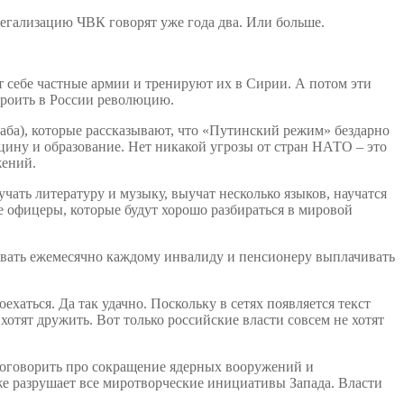
легализацию ЧВК говорят уже года два. Или больше.
т себе частные армии и тренируют их в Сирии. А потом эти
троить в России революцию.
ба), которые рассказывают, что «Путинский режим» бездарно
цину и образование. Нет никакой угрозы от стран НАТО – это
жений.
чать литературу и музыку, выучат несколько языков, научатся
е офицеры, которые будут хорошо разбираться в мировой
чивать ежемесячно каждому инвалиду и пенсионеру выплачивать
ехаться. Да так удачно. Поскольку в сетях появляется текст
ят дружить. Вот только российские власти совсем не хотят
поговорить про сокращение ядерных вооружений и
же разрушает все миротворческие инициативы Запада. Власти