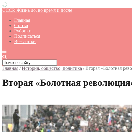
СССР. Жизнь до, во время и после
Главная
Статьи
Рубрики
Подписаться
Все статьи
Главная
/
История, общество, политика
/
Вторая «Болотная рев
Вторая «Болотная революция»