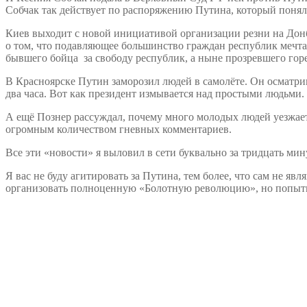
Собчак так действует по распоряжению Путина, который понял,
Киев выходит с новой инициативой организации резни на Дон
о том, что подавляющее большинство граждан республик мечтаю
бывшего бойца за свободу республик, а ныне прозревшего горе
В Красноярске Путин заморозил людей в самолёте. Он осматрив
два часа. Вот как президент измывается над простыми людьми.
А ещё Познер рассуждал, почему много молодых людей уезжает 
огромным количеством гневных комментариев.
Все эти «новости» я выловил в сети буквально за тридцать ми
Я вас не буду агитировать за Путина, тем более, что сам не яв
организовать полноценную «Болотную революцию», но попытка