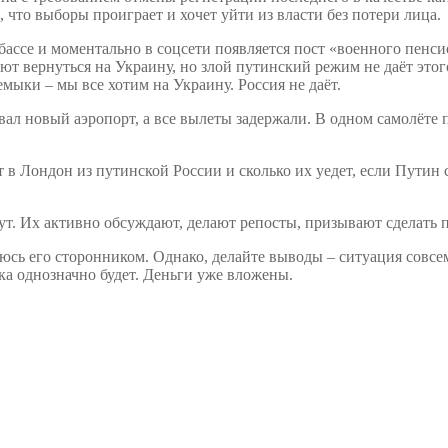
 что выборы проиграет и хочет уйти из власти без потери лица.
бассе и моментально в соцсети появляется пост «военного пен
т вернуться на Украину, но злой путинский режим не даёт этого
мыки – мы все хотим на Украину. Россия не даёт.
ал новый аэропорт, а все вылеты задержали. В одном самолёте 
в Лондон из путинской России и сколько их уедет, если Путин с
нут. Их активно обсуждают, делают репосты, призывают сделать
ляюсь его сторонником. Однако, делайте выводы – ситуация совсе
 однозначно будет. Деньги уже вложены.