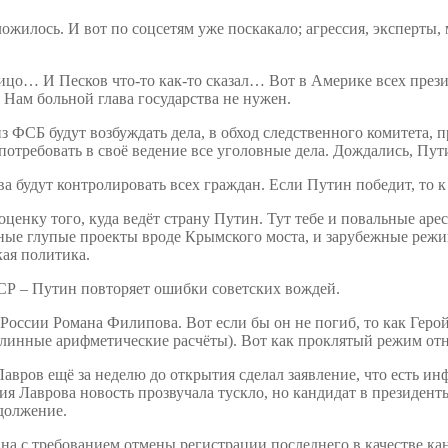
сложилось. И вот по соцсетям уже поскакало; агрессия, эксперт
лицо… И Песков что-то как-то сказал… Вот в Америке всех през
. Нам больной глава государства не нужен.
 ФСБ будут возбуждать дела, в обход следственного комитета, п
потребовать в своё ведение все уголовные дела. Дождались, Пут
 будут контролировать всех граждан. Если Путин победит, то к
нку того, куда ведёт страну Путин. Тут тебе и повальные арес
жные глупые проекты вроде Крымского моста, и зарубежные реж
кая политика.
ССР – Путин повторяет ошибки советских вождей.
России Романа Филипова. Вот если бы он не погиб, то как Герой
длинные арифметические расчёты). Вот как проклятый режим отн
авров ещё за неделю до открытия сделал заявление, что есть и
ия Лаврова новость прозвучала тускло, но кандидат в президен
одолжение.
а с требованием отмены регистрации последнего в качестве кан