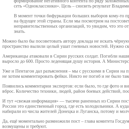
формирование негативного контента по ряду заложенных 
сеть «Одноклассники». Цель – снизить результат Владим
В момент точки бифуркации больших выборов кому-то пр
на будущее этой страны. Если мы посмотрим на постсове
неправительственных организаций, то увидим, что это о
знать.
Можно было бы посоветовать автору доклада не искать чёрную
пространство вылили целый ушат гневных новостей. Нужно ска
Американцы атаковали в Сирии русских солдат. Погибли наши 
выросло до 600. Просто леденящая душу история. А Министер
Уже и Пентагон дал разъяснения – мы с русскими в Сирии на п
не хотим комментировать фейки. Никто не погиб и не было так
Появились комментарии экспертов: если было, то где фото и ви
вброс. Количество техники, людей, район боевых действий, по
И тут «свежая информация» — тысячи раненных из Сирии посту
России это единственный город, где есть холодильники. А куд
набирали из числа жителей Донецка и Луганска, потому и молч
Да, ещё моментально размножили пост – глава комитета Госду
возмущены и требуют.