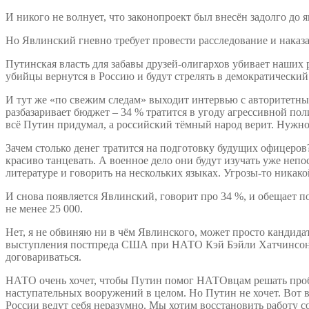
И никого не волнует, что законопроект был внесён задолго до
Но Явлинский гневно требует провести расследование и наказ
Путинская власть для забавы друзей-олигархов убивает наших 
убийцы вернутся в Россию и будут стрелять в демократический
И тут же «по свежим следам» выходит интервью с авторитетны
разбазаривает бюджет – 34 % тратится в угоду агрессивной по
всё Путин придумал, а российский тёмный народ верит. Нужно
Зачем столько денег тратится на подготовку будущих офицеров?
красиво танцевать. А военное дело они будут изучать уже неп
литературе и говорить на нескольких языках. Угрозы-то никако
И снова появляется Явлинский, говорит про 34 %, и обещает 
не менее 25 000.
Нет, я не обвиняю ни в чём Явлинского, может просто кандидат 
выступления постпреда США при НАТО Кэй Бэйли Хатчинсон. И
договариваться.
НАТО очень хочет, чтобы Путин помог НАТОвцам решать проб
наступательных вооружений в целом. Но Путин не хочет. Вот 
России ведут себя неразумно. Мы хотим восстановить работу 