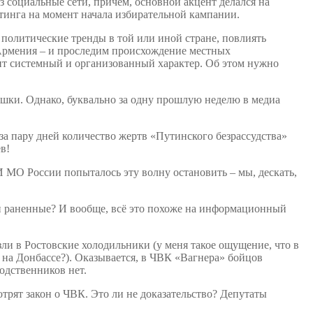
 социальные сети, причем, основной акцент делался на
йтинга на момент начала избирательной кампании.
олитические тренды в той или иной стране, повлиять
, Армения – и проследим происхождение местных
сит системный и организованный характер. Об этом нужно
ошки. Однако, буквально за одну прошлую неделю в медиа
за пару дней количество жертв «Путинского безрассудства»
в!
И МО России попыталось эту волну остановить – мы, дескать,
ы и раненные? И вообще, всё это похоже на информационный
и в Ростовские холодильники (у меня такое ощущение, что в
и на Донбассе?). Оказывается, в ЧВК «Вагнера» бойцов
одственников нет.
рят закон о ЧВК. Это ли не доказательство? Депутаты