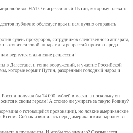
ы, миролюбивое НАТО и агрессивный Путин, которому плевать
идентов публично обследует врач и нам нужно отправить
ротив судей, прокуроров, сотрудников следственного аппарата,
ин готовит силовой аппарат для репрессий против народа.
 нам вернутся сталинские репрессии!
ты в Дагестане, и гонка вооружений, и участие Российской
имы, которые кормит Путин, разорённый голодный народ и
 России получал бы 74 000 рублей в месяц, а поскольку он
осится к своим героям! А стоило ли умирать за такую Родину?
нформация о готовящейся провокации), но ловкие американские
ты Ксения Собчак извинилась перед американским народом за
дидата в президенты. И чтобы это значило? Оказывается,