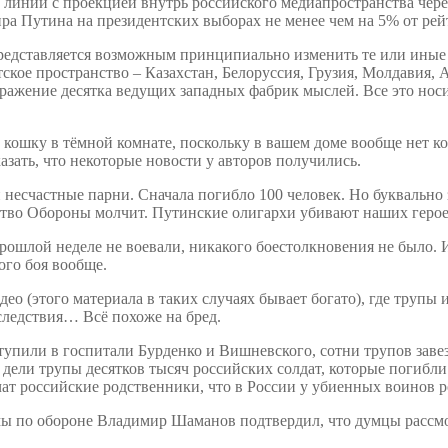
линий с проекцией внутрь российского медиапространства через
ира Путина на президентских выборах не менее чем на 5% от ре
едставляется возможным принципиально изменить те или иные п
тское пространство – Казахстан, Белоруссия, Грузия, Молдавия
тражение десятка ведущих западных фабрик мыслей. Все это но
 кошку в тёмной комнате, поскольку в вашем доме вообще нет к
зать, что некоторые новости у авторов получились.
несчастные парни. Сначала погибло 100 человек. Но буквально 
ство Обороны молчит. Путинские олигархи убивают наших герое
рошлой неделе не воевали, никакого боестолкновения не было. 
ого боя вообще.
део (этого материала в таких случаях бывает богато), где труп
следствия… Всё похоже на бред.
пили в госпитали Бурденко и Вишневского, сотни трупов завезл
а дели трупы десятков тысяч российских солдат, которые погибл
ат российские родственники, что в России у убиенных воинов р
мы по обороне Владимир Шаманов подтвердил, что думцы рассмот