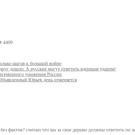
4409
олько шагов к большой войне
руг дошло: А русские могут ответить ядерным ударом!
всемирного унижения России
 Объявленный Юрьев день отменяется
без фактов? считаю что вы за свое дерьмо должны ответить по з