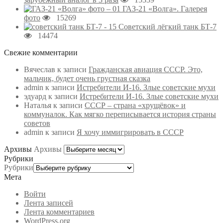
ГАЗ-21 «Волга». Галерея
фото
15269
Советский лёгкий танк БТ-7
14474
Свежие комментарии
Вячеслав
к записи
Гражданская авиация СССР. Это,
мальчик, будет очень грустная сказка
admin
к записи
Истребители И-16. Злые советские мухи
эдуард
к записи
Истребители И-16. Злые советские мухи
Наталья
к записи
СССР – страна «хрущёвок» и
коммуналок. Как мягко переписывается история страны
советов
admin
к записи
Я хочу иммигрировать в СССР
Архивы
Архивы
Рубрики
Рубрики
Мета
Войти
Лента записей
Лента комментариев
WordPress.org