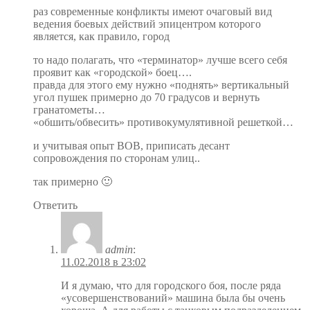
раз современные конфликты имеют очаговый вид
ведения боевых действий эпицентром которого
является, как правило, город
то надо полагать, что «терминатор» лучше всего себя
проявит как «городской» боец….
правда для этого ему нужно «поднять» вертикальный
угол пушек примерно до 70 градусов и вернуть
гранатометы…
«обшить/обвесить» противокумулятивной решеткой…
и учитывая опыт ВОВ, приписать десант
сопровождения по сторонам улиц..
так примерно 🙂
Ответить
admin
:
11.02.2018 в 23:02
И я думаю, что для городского боя, после ряда
«усовершенствований» машина была бы очень