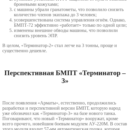
броневыми кожухами;
с машины убрали гранатометы, что позволило снизить
количество членов экипажа до 3 человек;
усовершенствована система управления огнём. Однако,
БМПТ-72 эффективно «работает» только по одной цели;
изменены внешние обводы машины, что позволили
снизить уровень ЭПР.
В целом, «Терминатор-2» стал легче на 3 тонны, проще и
существенно дешевле.
Перспективная БМПТ «Терминатор –
3»
После появления «Арматы», естественно, продолжились
разработки и перспективной версии БМПТ, которую народ
уже обозначил как «Терминатор-3» на базе нового танка.
Поговаривают, что новый «Терминатор» вооружат, кроме
всего прочего, новейшим боевым модулем АУ-220М. В состав
этого модуля входит 57-мм автоматическая пушка, которая