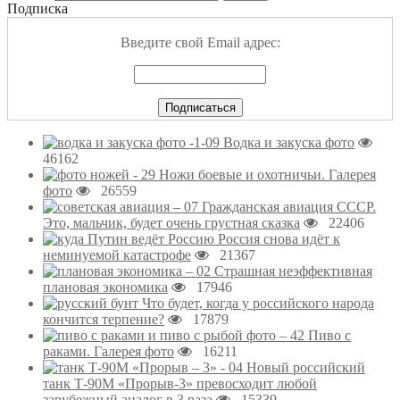
Подписка
Введите свой Email адрес:
Водка и закуска фото
46162
Ножи боевые и охотничьи. Галерея
фото
26559
Гражданская авиация СССР.
Это, мальчик, будет очень грустная сказка
22406
Россия снова идёт к
неминуемой катастрофе
21367
Страшная неэффективная
плановая экономика
17946
Что будет, когда у российского народа
кончится терпение?
17879
Пиво с
раками. Галерея фото
16211
Новый российский
танк Т-90М «Прорыв-3» превосходит любой
зарубежный аналог в 3 раза
15339