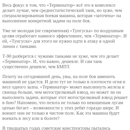
Весь фокус в том, что «Терминатор» всё это в комплексе
делает лучше, чем среднестатистический танк, но хуже, чем
специализированная боевая машина, которая «заточена» на
выполнение конкретной задачи на поле боя.
Уже не молодая (не современная) «Тунгуска» по воздушным
целям отработает намного эффективнее, чем «Терминатор». И
ей, «Тунгуске» для этого не нужно идти в атаку в одной
линии с танками.
Т-90 разберется с чужими танками не хуже, чем это делает
«Терминатор». И, что важно, дешевле. И сам танк
существенно дешевле, чем БМПТ.
Пехоту на сегодняшний день, увы, на поле боя заменить
машиной не удастся. И дело тут не только в плотности огня и
весе одного залпа. «Терминатор» может выплюнуть железа и
свинца больше, чем мотострелковый взвод, но может ли он
выполнить задачи, которые этот мотострелковый взвод решает
в бою? Напомню, что пехота не только по некошеным лугам
цепью бегает – возможности у этих ребят гораздо шире. И
воюют они не только в чистом поле. Как эта машина будет
воевать в лесу или в болоте?
В тридцатых годах советские конструкторы пытались