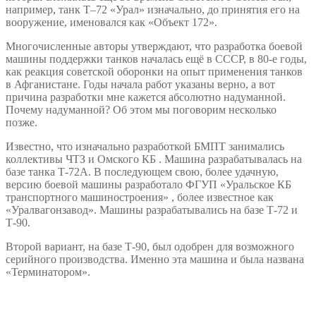
например, танк Т–72 «Урал» изначально, до принятия его на
вооружение, именовался как «Объект 172».
Многочисленные авторы утверждают, что разработка боевой
машины поддержки танков началась ещё в СССР, в 80-е годы,
как реакция советской оборонки на опыт применения танков
в Афганистане. Годы начала работ указаны верно, а вот
причина разработки мне кажется абсолютно надуманной.
Почему надуманной? Об этом мы поговорим несколько
позже.
Известно, что изначально разработкой БМПТ занимались
коллективы ЧТЗ и Омского КБ . Машина разрабатывалась на
базе танка Т-72А. В последующем свою, более удачную,
версию боевой машины разработало ФГУП «Уральское КБ
транспортного машиностроения» , более известное как
«Уралвагонзавод». Машины разрабатывались на базе Т-72 и
Т-90.
Второй вариант, на базе Т-90, был одобрен для возможного
серийного производства. Именно эта машина и была названа
«Терминатором».