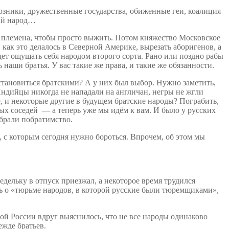
юзники, дружественные государства, обиженные геи, коалиция
кий народ…
е племена, чтобы просто выжить. Потом княжество Московское
как это делалось в Северной Америке, вырезать аборигенов, а
ет ощущать себя народом второго сорта. Рано или поздно рабы
наши братья. У вас такие же права, и такие же обязанности.
становиться братскими? А у них был выбор. Нужно заметить,
Индийцы никогда не нападали на англичан, негры не жгли
, и некоторые другие в будущем братские народы? Пограбить,
ных соседей — а теперь уже мы идём к вам. И было у русских
ыбрали побратимство.
, с которым сегодня нужно бороться. Впрочем, об этом мы
едельку в отпуск приезжал, а некоторое время трудился
ть о «тюрьме народов, в которой русские были тюремщиками»,
ой России вдруг выяснилось, что не все народы одинаково
ежде братьев.