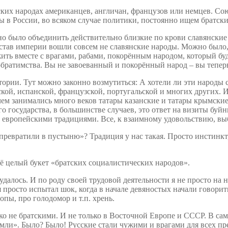
ских народах американцев, англичан, французов или немцев. Со
от мы в России, во всяком случае политики, постоянно ищем братс
но было объединить действительно близкие по крови славянски
став империи вошли совсем не славянские народы. Можно было, 
ть вместе с врагами, рабами, покорённым народом, который буд
братимства. Вы не завоеванный и покорённый народ – вы теперь 
ории. Тут можно законно возмутиться: А хотели ли эти народы 
кой, испанской, французской, португальской и многих других. 
ем занимались много веков татары казанские и татары крымские
го государства, в большинстве случаев, это ответ на визиты буй
 с европейскими традициями. Все, к взаимному удовольствию, в
 превратили в пустыню»? Традиция у нас такая. Просто инстинкт
ё целый букет «братских социалистических народов».
далось. И по роду своей трудовой деятельности я не просто на н
я просто испытал шок, когда в начале девяностых начали говори
пы, про голодомор и т.п. хрень.
ко не братскими. И не только в Восточной Европе и СССР. В сам
мли». Было? Было! Русские стали чужими и врагами для всех пр