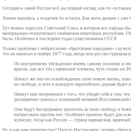
Сегодня в самой России всё, на первый взгляд, как-то «устака
Ложки нашлись, а осадочек-то остался. Как жить дальше с уж
Тут можно поругать Советский Союз, в котором все народы был
материально-технического снабжения некоторых республик. От ч
было. Особенно в последние годы существования СССР.
Только проблема с небратскими «братскими народами» случила
что он написал в ноябре 1877 года, когда шла русско-турецкая 
По внутреннему убеждению моему, самому полному и непр
врагов, как все эти славянские племена, чуть только их 
Начнут же они по освобождении свою новую жизнь, повто
их свободе, и хоть в концерте европейских держав будет 
Начнут они непременно с того, что убедят себя в том, чт
расширение границ и оснований великой Всеславянской 
Они будут беспрерывно трепетать за свою свободу и боят
интриговать против нее. Особенно приятно будет для ос
культуре, тогда как Россия — страна варварская, мрачны
Ну и как вам пророчество? Просто Нострадамус теории «братски