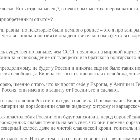
нилось». Есть отдельные ещё, в некоторых местах, шероховатости
е приобретенным опытом?
и равны, но некоторые были немного ровнее – это я про заигры
его возникла иллюзия (и она действительно была), что все кормя
сь существенно раньше, чем СССР появился на мировой карте. 
война за «освобождение от турецкого ига братского болгарского 
еодолимому, не будет у России и никогда еще не было таких не
Россия освободит, а Европа согласится признать их освобожденны
ряю, именно с того, что выпросят себе у Европы, у Англии и Г
и Россия, они именно в защиту от России это и сделают.
о от властолюбия России они едва спаслись. И не вмешайся Европ
империи на порабощении славян жадному, хитрому и варварско
ься властолюбия России; они будут заискивать перед европейски
вобожденных славян трубить на весь свет, что они племена обра
й северный колосс, даже не чистой славянской крови, гонитель 
х народов». И ответ тем, кто сегодня говорит о славянском мире