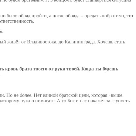
о было обряд пройти, а после обряда – предать побратима, это
ответственность.
я.
орый живёт от Владивостока, до Калининграда. Хочешь стать
ь кровь брата твоего от руки твоей. К
огда
ты
будешь
.
и. Но не более. Нет единой братской цели, которая «выше
которому нужно помогать. А то Бог и нас накажет за глупость