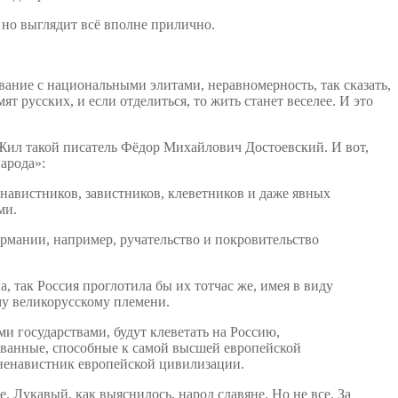
, но выглядит всё вполне прилично.
вание с национальными элитами, неравномерность, так сказать,
т русских, и если отделиться, то жить станет веселее. И это
Жил такой писатель Фёдор Михайлович Достоевский. И вот,
народа»:
навистников, завистников, клеветников и даже явных
ми.
ермании, например, ручательство и покровительство
а, так Россия проглотила бы их тотчас же, имея в виду
му великорусскому племени.
ми государствами, будут клеветать на Россию,
зованные, способные к самой высшей европейской
и ненавистник европейской цивилизации.
. Лукавый, как выяснилось, народ славяне. Но не все. За