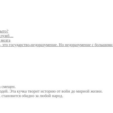
рыто?
цслужб…
 мозга
– это государство-недоразумение. Но недоразумение с большими
а смещен.
дей. Эта кучка творит историю от войн до мирной жизни.
, становится обидно за любой народ.