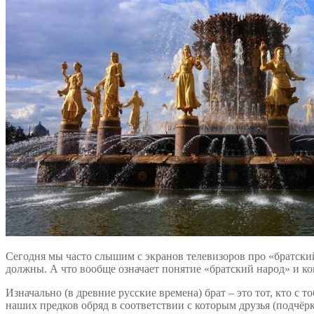
Сегодня мы часто слышим с экранов телевизоров про «братски
должны. А что вообще означает понятие «братский народ» и к
Изначально (в древние русские времена) брат – это тот, кто с
наших предков обряд в соответствии с которым друзья (подчёрки