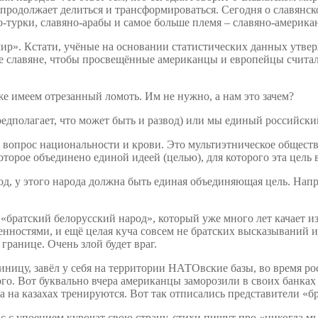
, продолжает делиться и трансформироваться. Сегодня о славянск
о-турки, славяно-арабы и самое больше племя – славяно-америка
мир». Кстати, учёные на основании статистических данных утвер
е славяне, чтобы просвещённые американцы и европейцы считал
уже имеем отрезанный ломоть. Им не нужно, а нам это зачем?
редполагает, что может быть и развод) или мы единый российски
е вопрос национальности и крови. Это мультиэтническое общес
которое объединено единой идеей (целью), для которого эта цель
д, у этого народа должна быть единая объединяющая цель. Напр
«братский белорусский народ», который уже много лет качает из
ностями, и ещё целая куча совсем не братских высказываний и 
границе. Очень злой будет враг.
ницу, завёл у себя на территории НАТОвские базы, во время рос
го. Вот буквально вчера американцы заморозили в своих банках
на казахах тренируются. Вот так отписались представители «бр
 с упоением курочат свою страну, стихи пишут про «никогда мы 