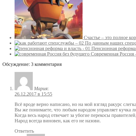
Счастье – это полное ко
По данным наших спе
Пенсионная реформа
Современная Россия 
Обсуждение: 3 комментария
Мария
:
26.12.2017 в 15:55
Всё вроде верно написано, но на мой взгляд ракурс слегк
Вы же понимаете, что любым народом управляет кучка лю
Когда весь народ отвечает за убогие перекосы правителей
Народ всегда виновен, как его не назови.
Ответить