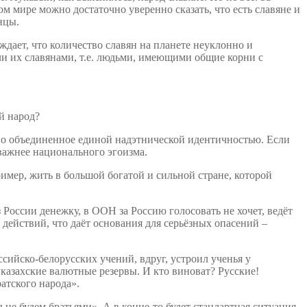
ом мире можно достаточно уверенно сказать, что есть славяне и
нцы.
ждает, что количество славян на планете неуклонно и
и их славянами, т.е. людьми, имеющими общие корни с
й народ?
тво объединенное единой надэтнической идентичностью. Если
 важнее национального эгоизма.
имер, жить в большой богатой и сильной стране, которой
 России денежку, в ООН за Россию голосовать не хочет, ведёт
действий, что даёт основания для серьёзных опасений –
сийско-белорусских учений, вдруг, устроил ученья у
 казахские валютные резервы. И кто виноват? Русские!
атского народа».
не будем братьями». А в конце-то будет стандартная ситуация