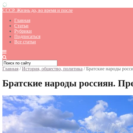
СССР. Жизнь до, во время и после
Главная
Статьи
Рубрики
Подписаться
Все статьи
Главная
/
История, общество, политика
/
Братские народы росси
Братские народы россиян. Пре