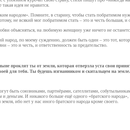
 такая идея не нравится.
ким народом». Помните, в старину, чтобы стать побратимом нужн
отому, не всякий мог побратимом стать – это и честь большая, и 
юбви объясняться, на любимую женщину уже ничего не останетс
кий народ, по моему суждению, должен быть один – это тот, кот
и – это и честь, и ответственность за предательство.
ныне
проклят ты от земли, которая отверзла уста свои принят
своей для тебя. Ты будешь изгнанником и скитальцем на земле
огут быть союзниками, партнёрами, сателлитами, собутыльникам
и деньгам. И никакого больше ещё одного «братского народа», 
земля, ибо нет у нас иного братского народа кроме своего.