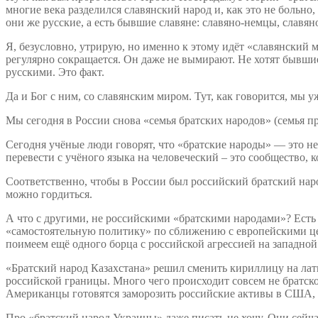
многие века разделился славянский народ и, как это не больно
они же русские, а есть бывшие славяне: славяно-немцы, славян
Я, безусловно, утрирую, но именно к этому идёт «славянский 
регулярно сокращается. Он даже не вымирают. Не хотят бывши
русскими. Это факт.
Да и Бог с ним, со славянским миром. Тут, как говорится, мы 
Мы сегодня в России снова «семья братских народов» (семья п
Сегодня учёные люди говорят, что «братские народы» — это н
перевести с учёного языка на человеческий – это сообщество, 
Соответственно, чтобы в России был российский братский наро
можно гордиться.
А что с другими, не российскими «братскими народами»? Есть 
«самостоятельную политику» по сближению с европейскими цен
поимеем ещё одного борца с российской агрессией на западной 
«Братский народ Казахстана» решил сменить кириллицу на лати
российской границы. Много чего происходит совсем не братско
Американцы готовятся заморозить российские активы в США, а 
Про «братский народ Украины» даже писать не хочу. Они сейчас