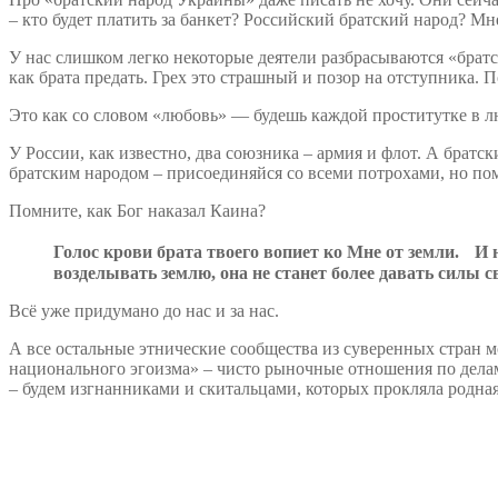
– кто будет платить за банкет? Российский братский народ? Мне
У нас слишком легко некоторые деятели разбрасываются «братс
как брата предать. Грех это страшный и позор на отступника. П
Это как со словом «любовь» — будешь каждой проститутке в л
У России, как известно, два союзника – армия и флот. А братс
братским народом – присоединяйся со всеми потрохами, но помн
Помните, как Бог наказал Каина?
Го
лос крови брата твоего вопиет ко Мне от земли.
И
возделыв
ать землю, она не станет более давать силы 
Всё уже придумано до нас и за нас.
А все остальные этнические сообщества из суверенных стран м
национального эгоизма» – чисто рыночные отношения по делам 
– будем изгнанниками и скитальцами, которых прокляла родная 