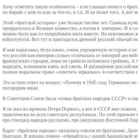
Хочу отметить такую особенность – я не слышал ничего о брат
по борьбе с кем-то или за что-то, и т.п. И не более того. А в
Этой «братской истории» уже больше тысячи лет. Сначала нуж
превратилось в Великое княжество, а потом в империю. И в со
можно было как-то попробовать жить вместе. Но невозможно жи
взбунтуются. Вот тут и пригодился древний русский обычай по
Я вам нарисовал, безусловно, очень упрощенную историю о ист
что российская империя сильно отличалась от империй английс
французских городов, инки не грабили испанских гробниц. А ч
вырезать, пленников взять, всё сжечь. И расширение российско
полное моральное право «ответить зеркально» в соответствии
Это кстати ответ на вопрос: «Почему в 1945 году Германию не
поговорим ниже.
В Советском Союзе была «семья братских народов СССР» и ещ
Я не жил во времена Петра Первого, а вот в СССР мне пожить у
практически во всех советских республиках. По этой причине 
про геноцид народов русскими, про оккупацию Восточной Евро
Вдруг «братские народы» оказались совсем не братскими. Дале
братские. Я хорошо помню «убирайтесь с нашей башкирской зе