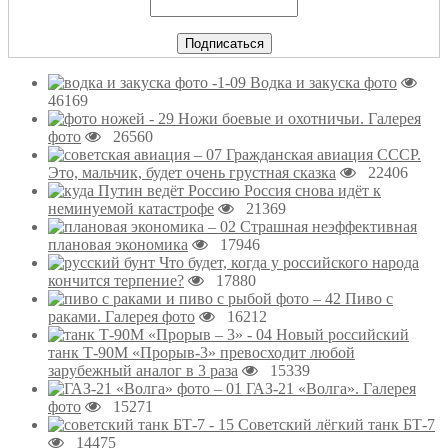
Водка и закуска фото
46169
Ножи боевые и охотничьи. Галерея
фото
26560
Гражданская авиация СССР.
Это, мальчик, будет очень грустная сказка
22406
Россия снова идёт к
неминуемой катастрофе
21369
Страшная неэффективная
плановая экономика
17946
Что будет, когда у российского народа
кончится терпение?
17880
Пиво с
раками. Галерея фото
16212
Новый российский
танк Т-90М «Прорыв-3» превосходит любой
зарубежный аналог в 3 раза
15339
ГАЗ-21 «Волга». Галерея
фото
15271
Советский лёгкий танк БТ-7
14475