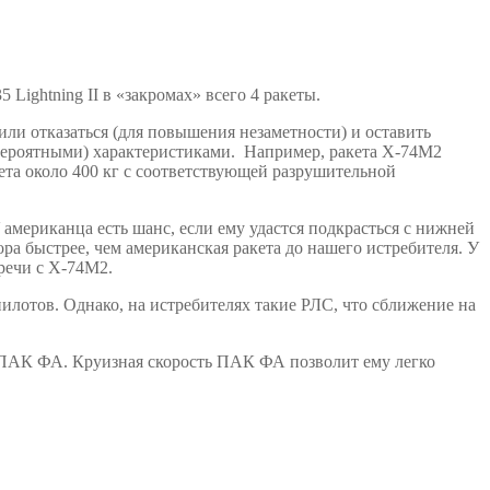
 Lightning II в «закромах» всего 4 ракеты.
ли отказаться (для повышения незаметности) и оставить
евероятными) характеристиками. Например, ракета Х-74М2
кета около 400 кг с соответствующей разрушительной
 американца есть шанс, если ему удастся подкрасться с нижней
ора быстрее, чем американская ракета до нашего истребителя. У
речи с Х-74М2.
 пилотов. Однако, на истребителях такие РЛС, что сближение на
ть ПАК ФА. Круизная скорость ПАК ФА позволит ему легко