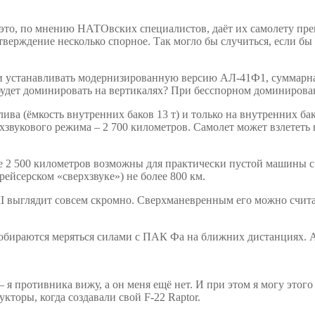
 а это, по мнению НАТОвских специалистов, даёт их самолету пр
Утверждение несколько спорное. Так могло бы случиться, если б
и устанавливать модернизированную версию АЛ-41Ф1, суммарная
ь будет доминировать на вертикалях? При бесспорном доминирова
а (ёмкость внутренних баков 13 т) и только на внутренних бак
рхзвукового режима – 2 700 километров. Самолет может взлететь
 2 500 километров возможны для практически пустой машины с л
рейсерском «сверхзвуке») не более 800 км.
 выглядит совсем скромно. Сверхманевренным его можно считать 
обираются меряться силами с ПАК Фа на ближних дистанциях. А ч
я противника вижу, а он меня ещё нет. И при этом я могу этого
кторы, когда создавали свой F-22 Raptor.