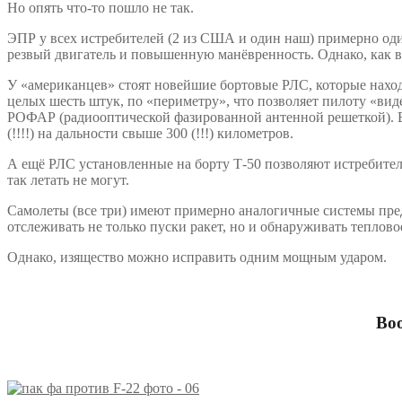
Но опять что-то пошло не так.
ЭПР у всех истребителей (2 из США и один наш) примерно оди
резвый двигатель и повышенную манёвренность. Однако, как вы
У «американцев» стоят новейшие бортовые РЛС, которые находя
целых шесть штук, по «периметру», что позволяет пилоту «вид
РОФАР (радиооптической фазированной антенной решеткой). Вс
(!!!!) на дальности свыше 300 (!!!) километров.
А ещё РЛС установленные на борту Т-50 позволяют истребителю
так летать не могут.
Самолеты (все три) имеют примерно аналогичные системы преду
отслеживать не только пуски ракет, но и обнаруживать теплов
Однако, изящество можно исправить одним мощным ударом.
Во