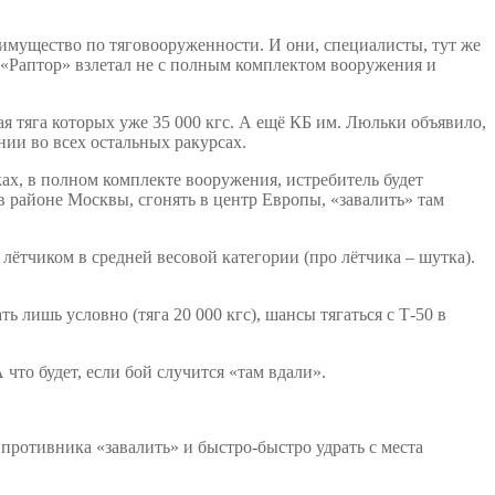
еимущество по тяговооруженности. И они, специалисты, тут же
ы «Раптор» взлетал не с полным комплектом вооружения и
 тяга которых уже 35 000 кгс. А ещё КБ им. Люльки объявило,
нии во всех остальных ракурсах.
ах, в полном комплекте вооружения, истребитель будет
 в районе Москвы, сгонять в центр Европы, «завалить» там
ётчиком в средней весовой категории (про лётчика – шутка).
лишь условно (тяга 20 000 кгс), шансы тягаться с Т-50 в
то будет, если бой случится «там вдали».
 противника «завалить» и быстро-быстро удрать с места