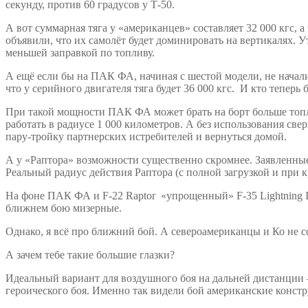
секунду, против 60 градусов у Т-50.
А вот суммарная тяга у «американцев» составляет 32 000 кгс,
объявили, что их самолёт будет доминировать на вертикалях. 
меньшей заправкой по топливу.
А ещё если бы на ПАК ФА, начиная с шестой модели, не начал
что у серийного двигателя тяга будет 36 000 кгс. И кто тепер
При такой мощности ПАК ФА может брать на борт больше топлив
работать в радиусе 1 000 километров. А без использования све
пару-тройку партнерских истребителей и вернуться домой.
А у «Раптора» возможности существенно скромнее. Заявленные
Реальный радиус действия Раптора (с полной загрузкой и при к
На фоне ПАК ФА и F-22 Raptor «упрощенный» F-35 Lightning II
ближнем бою мизерные.
Однако, я всё про ближний бой. А североамериканцы и Ко не с
А зачем тебе такие большие глазки?
Идеальный вариант для воздушного боя на дальней дистанции – 
героического боя. Именно так видели бой американские констру