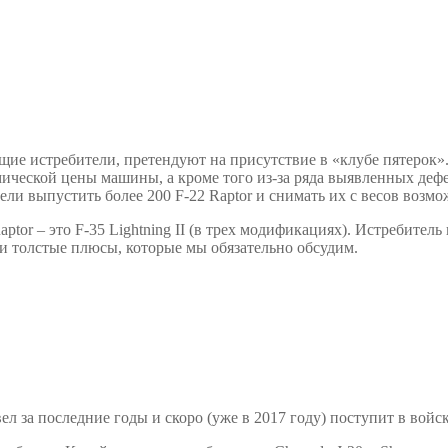
ящие истребители, претендуют на присутствие в «клубе пятерок»
мической цены машины, а кроме того из-за ряда выявленных де
ли выпустить более 200 F-22 Raptor и снимать их с весов возмо
r – это F-35 Lightning II (в трех модификациях). Истребитель 
ои толстые плюсы, которые мы обязательно обсудим.
 за последние годы и скоро (уже в 2017 году) поступит в войск