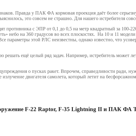
наков. Правда у ПАК ФА кормовая проекция даёт более серьезну
яснилось, это совсем не страшно. Для нашего истребителя совс
т противника с ЭПР от 0,1 до 0,5 на метр квадратный за 100-2
еть» небо на 360 градусов во всех плоскостях. На 10 и 11 мод
е параметры этой РЛС неизвестны, однако известно, что усове
 решать ещё целый ряд задач. Например, истребитель может лет
преждения о пусках ракет. Впрочем, справедливости ради, нужн
ое излучение двигателя самолета, который летит на бесфорсажн
оружение
F
-22
Raptor
,
F
-35
Lightning
II
и ПАК ФА Т