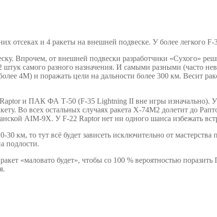
их отсеках и 4 ракеты на внешней подвеске. У более легкого F-35
ску. Впрочем, от внешней подвески разработчики «Сухого» реши
2 штук самого разного назначения. И самыми разными (часто н
(более 4М) и поражать цели на дальности более 300 км. Весит ра
aptor и ПАК ФА Т-50 (F-35 Lightning II вне игры изначально). У
акету. Во всех остальных случаях ракета Х-74М2 долетит до Рапт
нской AIM-9Х. У F-22 Raptor нет ни одного шанса избежать вст
0-30 км, то тут всё будет зависеть исключительно от мастерства
на подлости.
 4 ракет «маловато будет», чтобы со 100 % вероятностью порази
я.