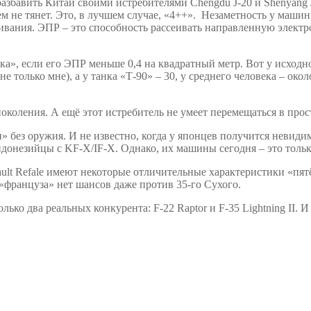
азбавить Китай своими истребителями Chengdu J-20 и Shenyang 
сем не тянет. Это, в лучшем случае, «4++». Незаметность у маши
ивания. ЭПР – это способность рассеивать направленную элект
, если его ЭПР меньше 0,4 на квадратный метр. Вот у исходног
 только мне), а у танка «Т-90» – 30, у среднего человека – око
поколения. А ещё этот истребитель не умеет перемещаться в прос
и» без оружия. И не известно, когда у японцев получится невид
донезийцы с KF-X/IF-X. Однако, их машины сегодня – это только
ault Refale имеют некоторые отличительные характеристики «пя
«француза» нет шансов даже против 35-го Сухого.
ько два реальных конкурента: F-22 Raptor и F-35 Lightning II. 