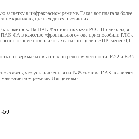
ю засветку в инфракрасном режиме. Такая вот плата за более
ем не критично, где находится противник.
20 километров. На ПАК Фа стоит похожая РЛС. Но не одна, а
ели ПАК ФА в качестве «фронтального» ока приспособили РЛС с
ршенствование позволило захватывать цели с ЭПР менее 0,1
еть на сверхмалых высотах по рельефу местности. F-22 и F-35
о сказать, что установленная на F-35 система DAS позволяет
ом малозаметном режиме. Изящненько.
-50