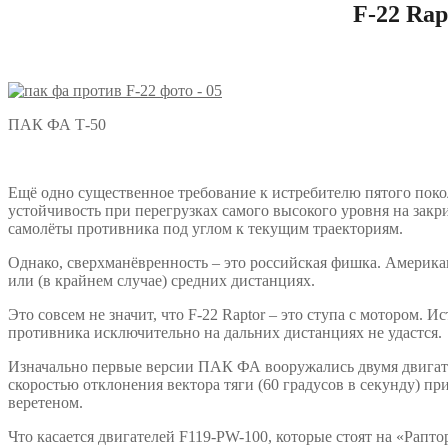
F-22 Rap
ПАК ФА Т-50
Ещё одно существенное требование к истребителю пятого покол
устойчивость при перегрузках самого высокого уровня на закри
самолёты противника под углом к текущим траекториям.
Однако, сверхманёвренность – это российская фишка. Америка
или (в крайнем случае) средних дистанциях.
Это совсем не значит, что F-22 Raptor – это ступа с мотором
противника исключительно на дальних дистанциях не удастся.
Изначально первые версии ПАК ФА вооружались двумя двигате
скоростью отклонения вектора тяги (60 градусов в секунду) пр
веретеном.
Что касается двигателей F119-PW-100, которые стоят на «Рапто