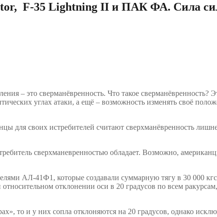
tor, F-35 Lightning II
и
ПАК
ФА
.
Сила си
ения – это сверманёвренность. Что такое сверманёвренность? Э
тических углах атаки, а ещё – возможность изменять своё полож
нцы для своих истребителей считают сверхманёвренность лишне
. Истребитель сверхманевренностью обладает. Возможно, америка
лями АЛ-41Ф1, которые создавали суммарную тягу в 30 000 кгс
и относительном отклонении оси в 20 градусов по всем ракурсам,
рах», то и у них сопла отклоняются на 20 градусов, однако искл