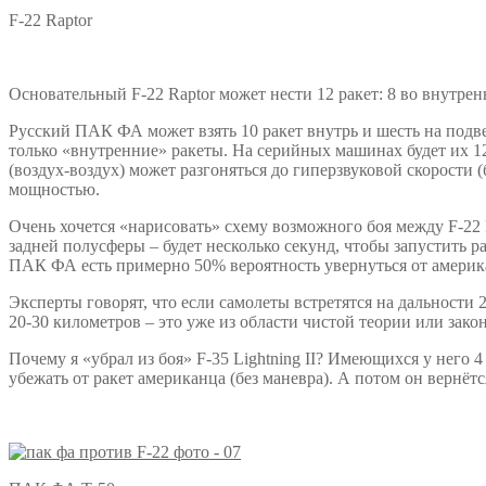
F-22 Raptor
Основательный F-22 Raptor может нести 12 ракет: 8 во внутренн
Русский ПАК ФА может взять 10 ракет внутрь и шесть на подве
только «внутренние» ракеты. На серийных машинах будет их 1
(воздух-воздух) может разгоняться до гиперзвуковой скорости 
мощностью.
Очень хочется «нарисовать» схему возможного боя между F-22 R
задней полусферы – будет несколько секунд, чтобы запустить р
ПАК ФА есть примерно 50% вероятность увернуться от америка
Эксперты говорят, что если самолеты встретятся на дальности 2
20-30 километров – это уже из области чистой теории или зако
Почему я «убрал из боя» F-35 Lightning II? Имеющихся у него
убежать от ракет американца (без маневра). А потом он вернётс