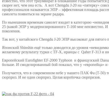
Известно, что этот триумвират в ближайшие годы попытается р
скорее нет, чем она есть. А вот Chengdu J-20 на «пятерку» сов
профессионалов называется ЭПР – эффективная площадь рассе
самолета появиться на экране радара.
По нынешним временам самолет входит в категорию «невидимка»
25 (какой ЭПР у модернизированного Т-160 мне неизвестно. И не
поколения.
Так вот, у китайского Chengdu J-20 ЭПР высоковат для пятого 
Японский Shinshin ещё только доводится до уровня «невидимк
желаемому результату турки с TF-X, иранцы с Qaher F-313 и ин
Европейский Eurofighter EF-2000 Typhoon и французский Dass
больше. И смоделированный бой показал, что у «европейца» и 
Получается, что в современном небе у нашего ПАК Фа (Т-50) тол
сюрприз. И не один сюрприз. Целая коробочка сюрпризов.