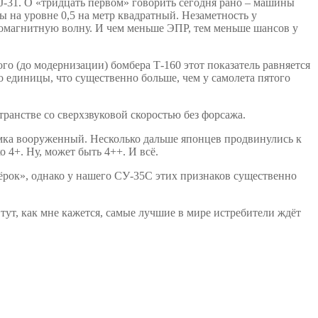
J-31. О «тридцать первом» говорить сегодня рано – машины
ны на уровне 0,5 на метр квадратный. Незаметность у
ромагнитную волну. И чем меньше ЭПР, тем меньше шансов у
о (до модернизации) бомбера Т-160 этот показатель равняется
ло единицы, что существенно больше, чем у самолета пятого
транстве со сверхзвуковой скоростью без форсажа.
имка вооруженный. Несколько дальше японцев продвинулись к
 4+. Ну, может быть 4++. И всё.
тёрок», однако у нашего СУ-35С этих признаков существенно
И тут, как мне кажется, самые лучшие в мире истребители ждёт