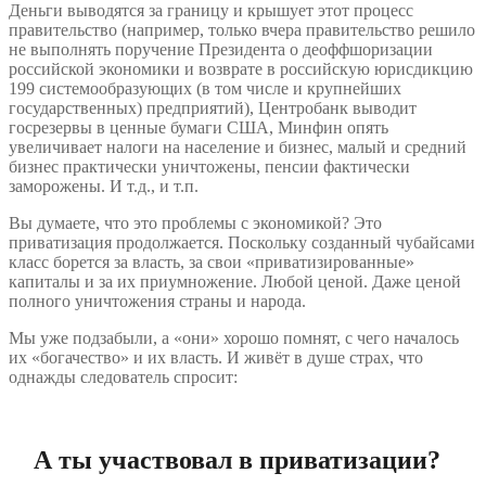
Деньги выводятся за границу и крышует этот процесс
правительство (например, только вчера правительство решило
не выполнять поручение Президента о деоффшоризации
российской экономики и возврате в российскую юрисдикцию
199 системообразующих (в том числе и крупнейших
государственных) предприятий), Центробанк выводит
госрезервы в ценные бумаги США, Минфин опять
увеличивает налоги на население и бизнес, малый и средний
бизнес практически уничтожены, пенсии фактически
заморожены. И т.д., и т.п.
Вы думаете, что это проблемы с экономикой? Это
приватизация продолжается. Поскольку созданный чубайсами
класс борется за власть, за свои «приватизированные»
капиталы и за их приумножение. Любой ценой. Даже ценой
полного уничтожения страны и народа.
Мы уже подзабыли, а «они» хорошо помнят, с чего началось
их «богачество» и их власть. И живёт в душе страх, что
однажды следователь спросит:
А ты участвовал в приватизации?