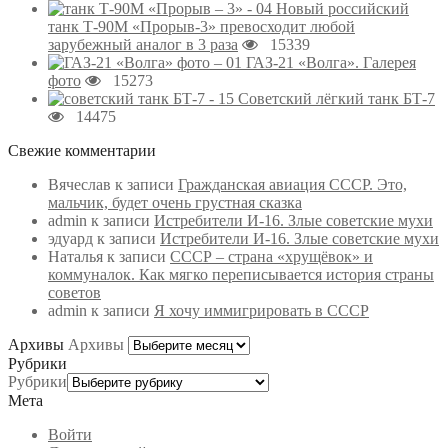
Новый российский
танк Т-90М «Прорыв-3» превосходит любой
зарубежный аналог в 3 раза
15339
ГАЗ-21 «Волга». Галерея
фото
15273
Советский лёгкий танк БТ-7
14475
Свежие комментарии
Вячеслав
к записи
Гражданская авиация СССР. Это,
мальчик, будет очень грустная сказка
admin
к записи
Истребители И-16. Злые советские мухи
эдуард
к записи
Истребители И-16. Злые советские мухи
Наталья
к записи
СССР – страна «хрущёвок» и
коммуналок. Как мягко переписывается история страны
советов
admin
к записи
Я хочу иммигрировать в СССР
Архивы
Архивы
Рубрики
Рубрики
Мета
Войти