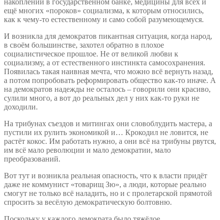
накоплений в государственном банке, медицины для всех и
ещё многих «пороков» социализма, к которым относились,
как к чему-то естественному и само собой разумеющемуся.
И возникла для демократов пикантная ситуация, когда народ,
в своём большинстве, захотел обратно в плохое
социалистическое прошлое. Не от великой любви к
социализму, а от естественного инстинкта самосохранения.
Появилась такая наивная мечта, что можно всё вернуть назад,
а потом попробовать реформировать общество как-то иначе. А
на демократов надежды не осталось – говорили они красиво,
сулили много, а вот до реальных дел у них как-то руки не
доходили.
На трибунах съездов и митингах они словоблудить мастера, а
пустили их рулить экономикой и… Крокодил не ловится, не
растёт кокос. Им работать нужно, а они всё на трибуны рвутся,
им всё мало революции и мало демократии, мало
преобразований.
Вот тут и возникла реальная опасность, что к власти придёт
даже не коммунист «товарищ Зю», а люди, которые реально
смогут не только всё наладить, но и с пролетарской прямотой
спросить за весёлую демократическую болтовню.
Поскольку у каждого демократа было тяжёлое