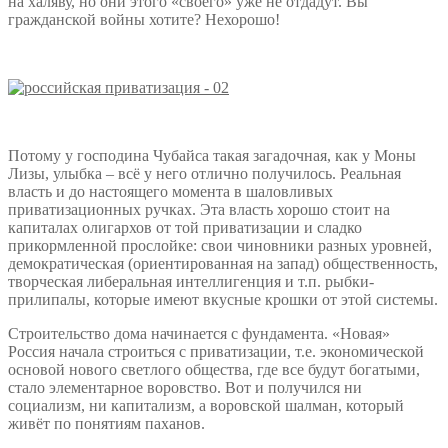
на халяву, но они этого «своего» уже не отдадут. Вы
гражданской войны хотите? Нехорошо!
Потому у господина Чубайса такая загадочная, как у Моны
Лизы, улыбка – всё у него отлично получилось. Реальная
власть и до настоящего момента в шаловливых
приватизационных ручках. Эта власть хорошо стоит на
капиталах олигархов от той приватизации и сладко
прикормленной прослойке: свои чиновники разных уровней,
демократическая (ориентированная на запад) общественность,
творческая либеральная интеллигенция и т.п. рыбки-
прилипалы, которые имеют вкусные крошки от этой системы.
Строительство дома начинается с фундамента. «Новая»
Россия начала строиться с приватизации, т.е. экономической
основой нового светлого общества, где все будут богатыми,
стало элементарное воровство. Вот и получился ни
социализм, ни капитализм, а воровской шалман, который
живёт по понятиям паханов.