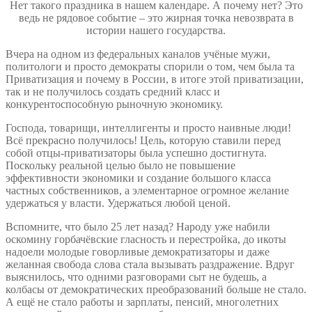
Нет такого праздника в нашем календаре. А почему нет? Это
ведь не рядовое событие – это жирная точка невозврата в
истории нашего государства.
Вчера на одном из федеральных каналов учёные мужи,
политологи и просто демократы спорили о том, чем была та
Приватизация и почему в России, в итоге этой приватизации,
так и не получилось создать средний класс и
конкурентоспособную рыночную экономику.
Господа, товарищи, интеллигенты и просто наивные люди!
Всё прекрасно получилось! Цель, которую ставили перед
собой отцы-приватизаторы была успешно достигнута.
Поскольку реальной целью было не повышение
эффективности экономики и создание большого класса
частных собственников, а элементарное огромное желание
удержаться у власти. Удержаться любой ценой.
Вспомните, что было 25 лет назад? Народу уже набили
оскомину горбачёвские гласность и перестройка, до икоты
надоели молодые говорливые демократизаторы и даже
желанная свобода слова стала вызывать раздражение. Вдруг
выяснилось, что одними разговорами сыт не будешь, а
колбасы от демократических преобразований больше не стало.
А ещё не стало работы и зарплаты, пенсий, многолетних