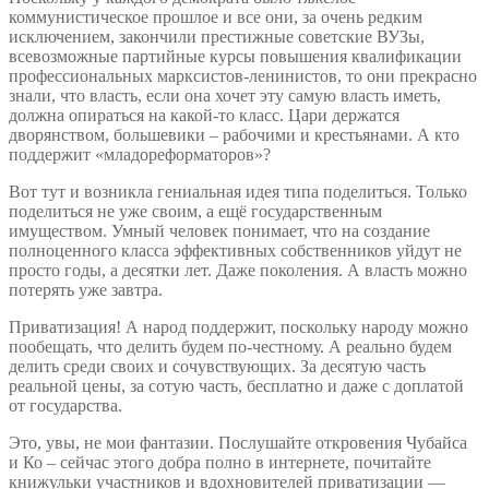
коммунистическое прошлое и все они, за очень редким
исключением, закончили престижные советские ВУЗы,
всевозможные партийные курсы повышения квалификации
профессиональных марксистов-ленинистов, то они прекрасно
знали, что власть, если она хочет эту самую власть иметь,
должна опираться на какой-то класс. Цари держатся
дворянством, большевики – рабочими и крестьянами. А кто
поддержит «младореформаторов»?
Вот тут и возникла гениальная идея типа поделиться. Только
поделиться не уже своим, а ещё государственным
имуществом. Умный человек понимает, что на создание
полноценного класса эффективных собственников уйдут не
просто годы, а десятки лет. Даже поколения. А власть можно
потерять уже завтра.
Приватизация! А народ поддержит, поскольку народу можно
пообещать, что делить будем по-честному. А реально будем
делить среди своих и сочувствующих. За десятую часть
реальной цены, за сотую часть, бесплатно и даже с доплатой
от государства.
Это, увы, не мои фантазии. Послушайте откровения Чубайса
и Ко – сейчас этого добра полно в интернете, почитайте
книжульки участников и вдохновителей приватизации —