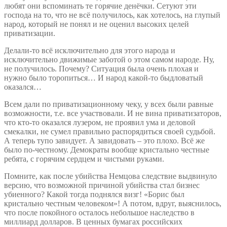
любят они вспоминать те горячие денёчки. Сетуют эти
господа на то, что не всё получилось, как хотелось, на глупый
народ, который не понял и не оценил высоких целей
приватизации.
Делали-то всё исключительно для этого народа и
исключительно движимые заботой о этом самом народе. Ну,
не получилось. Почему? Ситуация была очень плохая и
нужно было торопиться… И народ какой-то быдловатый
оказался…
Всем дали по приватизационному чеку, у всех были равные
возможности, т.е. все участвовали. И не вина приватизаторов,
что кто-то оказался лузером, не проявил ума и деловой
смекалки, не сумел правильно распорядиться своей судьбой.
А теперь тупо завидует. А завидовать – это плохо. Всё же
было по-честному. Демократы вообще кристально честные
ребята, с горячим сердцем и чистыми руками.
Помните, как после убийства Немцова следствие выдвинуло
версию, что возможной причиной убийства стал бизнес
убиенного? Какой тогда поднялся визг! «Борис был
кристально честным человеком»! А потом, вдруг, выяснилось,
что после покойного осталось небольшое наследство в
миллиард долларов. В ценных бумагах российских