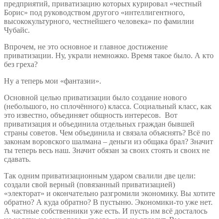
предприятий, приватизацию которых курировал «честный
Борис» под руководством другого «интеллигентного,
высококультурного, честнейшего человека» по фамилии
Чубайс.
Впрочем, не это основное и главное достижение
приватизации. Ну, украли немножко. Время такое было. А кто
без греха?
Ну а теперь мои «фантазии».
Основной целью приватизации было создание нового
(небольшого, но сплочённого) класса. Социальный класс, как
это известно, объединяет общность интересов. Вот
приватизация и объединила отдельных граждан бывшей
страны советов. Чем объединила и связала объяснять? Всё по
законам воровского шалмана – деньги из общака брал? Значит
ты теперь весь наш. Значит обязан за своих стоять и своих не
сдавать.
Так одним приватизационным ударом свалили две цели:
создали свой верный (повязанный приватизацией)
«электорат» и окончательно разгромили экономику. Вы хотите
обратно? А куда обратно? В пустыню. Экономики-то уже нет.
А частные собственники уже есть. И пусть им всё досталось